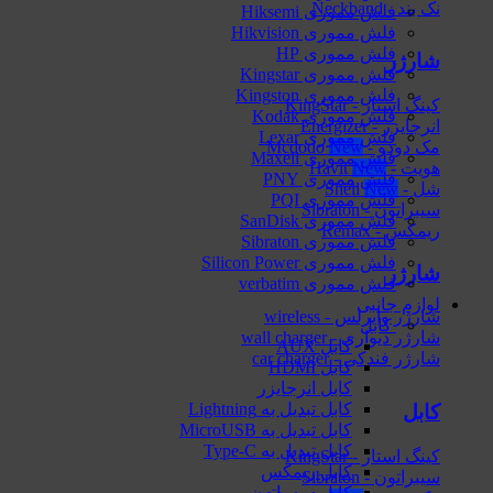
نک بند - Neckband
فلش مموری Hiksemi
فلش مموری Hikvision
فلش مموری HP
شارژر
فلش مموری Kingstar
فلش مموری Kingston
کینگ استار - KingStar
فلش مموری Kodak
انرجایزر - Energizer
فلش مموری Lexar
مک دودو - Mcdodo
فلش مموری Maxell
هویت - Havit
فلش مموری PNY
شل - Shell
فلش مموری PQI
سیبراتون - Sibraton
فلش مموری SanDisk
ریمکس - Remax
فلش مموری Sibraton
فلش مموری Silicon Power
شارژر
فلش مموری verbatim
لوازم جانبی
شارژر وایرلس - wireless
کابل
شارژر دیواری - wall charger
کابل AUX
شارژر فندکی - car charger
کابل HDMI
کابل انرجایزر
کابل تبدیل به Lightning
کابل
کابل تبدیل به MicroUSB
کابل تبدیل به Type-C
کینگ استار - KingStar
کابل ریمکس
سیبراتون - Sibraton
کابل سیبراتون