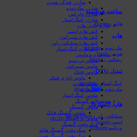
شارژر فندکی هویت
شارژر مک دودو
ساعت هوشمند
شارژر وایرلس
شارژر کینگ استار
هایلو - Haylou
لوازم جانبی هارد
کیف هارد اپیسر
هاب
کیف هارد سیبراتون
کیف هارد سیلیکون پاور
مک دودو - Mcdodo
کیف هارد کینگ استار
هویت - Havit
ماوس و پدماوس
ریمکس - Remax
ماوس بی سیم
ماوس سیبراتون
تبدیل OTG
ماوس فنتک
ماوس اداری فنتک
کینگ استار - KingStar
ماوس هویت
مک دودو - Mcdodo
ماوس پد
ماوس کینگ استار
محصولات گیمینگ
هارد اکسترنال
ماوس گیمینگ
ماوس گیمینگ فنتک
سیلیکون پاور - Silicon Power
ماوس‌ پد گیمینگ (RGB)
اپیسر-Apacer
میکروفون گیمینگ
ورباتیم-Verbatim
میکروفون گیمینگ هایلو
میکروفون گیمینگ هویت