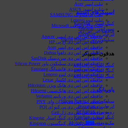
تبلت ایسر Acer
تبلت ایسوز ASUS
اسپیکرهای استند
تبلت سامسونگ SAMSUNG
تبلت لنوو Lenovo
کینگ استار - KingStar
تبلت ماکروسافت Microsoft
سیبراتون - Sibraton
حافظه اس اس دی
انرجایزر - Energizer
حافظه اس اس دی اپیسر Apacer
سیلیکون پاور - Silicon Power
حافظه اس اس دی اچ پی HP
حافظه اس اس دی ایسر Acer
حافظه اس اس دی داهوا Dahua
هدفون-اسپیکر
حافظه اس اس دی سن‌دیسک SanDisk
حافظه اس اس دی سیلیکون پاور Silicon Power
کینگ استار KBH105S
حافظه اس اس دی فانشیانگ Fanxiang
کینگ استار KBH115S
حافظه اس اس دی لنوو Lenovo
کینگ استار KBH125S
حافظه اس اس دی لکسار Lexar
حافظه اس اس دی هایک‌ ویژن Hikvision
پاوربانک
حافظه اس اس دی هایک‌سمی Hiksemi
حافظه اس اس دی ورباتیم Verbatim
سیلیکون پاور - Silicon Power
حافظه اس اس دی پی ان وای PNY
انرجایزر - Energizer
حافظه اس اس دی پی کیو آی PQI
روموس - ROMOSS
حافظه اس اس دی ژل Geil
کینگ استار - KingStar
حافظه اس اس دی کینگ استار Kingstar
مک دودو - Mcdodo
حافظه اس اس دی کینگستون Kingston