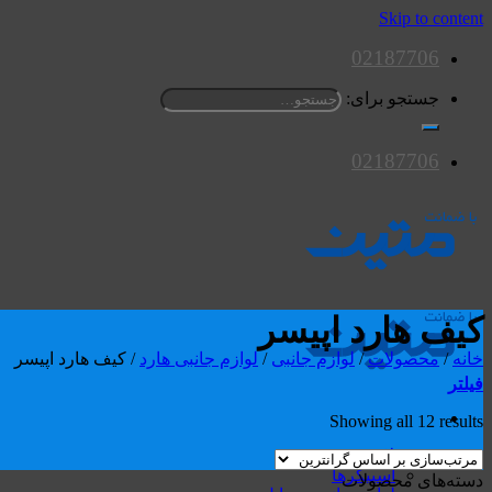
Skip to content
02187706
جستجو برای:
02187706
کیف هارد اپیسر
خانه
/
محصولات
/
لوازم جانبی
/
لوازم جانبی هارد
/
کیف هارد اپیسر
فیلتر
Showing all 12 results
محصولات
اسپیکرها
دسته‌های محصولات