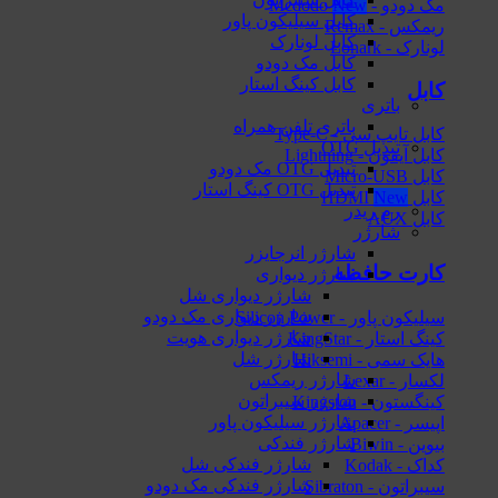
مک دودو - Mcdodo
کابل سیلیکون پاور
ریمکس - Remax
کابل لونارک
لونارک - Lonark
کابل مک دودو
کابل کینگ استار
کابل
باتری
باتری تلفن همراه
کابل تایپ سی - Type-C
تبدیل OTG
کابل آیفون - Lightning
تبدیل OTG مک دودو
کابل Micro-USB
تبدیل OTG کینگ استار
کابل HDMI
رم ریدر
کابل AUX
شارژر
شارژر انرجایزر
کارت حافظه
شارژر دیواری
شارژر دیواری شل
شارژر دیواری مک دودو
سیلیکون پاور - Silicon Power
شارژر دیواری هویت
کینگ استار - KingStar
شارژر شل
هایک‌ سمی - Hiksemi
شارژر ریمکس
لکسار - Lexar
شارژر سیبراتون
کینگستون - Kingston
شارژر سیلیکون پاور
اپیسر - Apacer
شارژر فندکی
بیوین - Biwin
شارژر فندکی شل
کداک - Kodak
شارژر فندکی مک دودو
سیبراتون - Sibraton