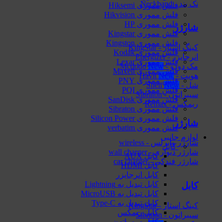
نک بند - Neckband
فلش مموری Hiksemi
فلش مموری Hikvision
فلش مموری HP
شارژر
فلش مموری Kingstar
فلش مموری Kingston
کینگ استار - KingStar
فلش مموری Kodak
انرجایزر - Energizer
فلش مموری Lexar
مک دودو - Mcdodo
فلش مموری Maxell
هویت - Havit
فلش مموری PNY
شل - Shell
فلش مموری PQI
سیبراتون - Sibraton
فلش مموری SanDisk
ریمکس - Remax
فلش مموری Sibraton
فلش مموری Silicon Power
شارژر
فلش مموری verbatim
لوازم جانبی
شارژر وایرلس - wireless
کابل
شارژر دیواری - wall charger
کابل AUX
شارژر فندکی - car charger
کابل HDMI
کابل انرجایزر
کابل تبدیل به Lightning
کابل
کابل تبدیل به MicroUSB
کابل تبدیل به Type-C
کینگ استار - KingStar
کابل ریمکس
سیبراتون - Sibraton
کابل سیبراتون