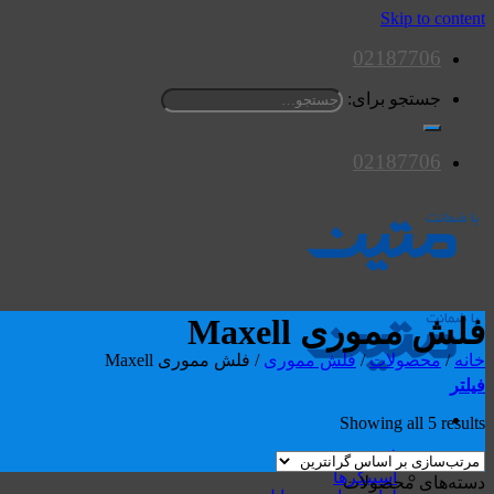
Skip to content
02187706
جستجو برای:
02187706
فلش مموری Maxell
خانه
/
محصولات
/
فلش مموری
/
فلش مموری Maxell
فیلتر
Showing all 5 results
محصولات
اسپیکرها
دسته‌های محصولات