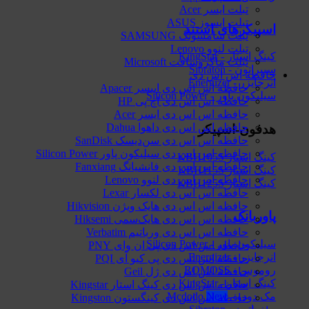
تبلت ایسر Acer
تبلت ایسوز ASUS
اسپیکرهای استند
تبلت سامسونگ SAMSUNG
تبلت لنوو Lenovo
کینگ استار - KingStar
تبلت ماکروسافت Microsoft
سیبراتون - Sibraton
حافظه اس اس دی
انرجایزر - Energizer
حافظه اس اس دی اپیسر Apacer
سیلیکون پاور - Silicon Power
حافظه اس اس دی اچ پی HP
حافظه اس اس دی ایسر Acer
حافظه اس اس دی داهوا Dahua
هدفون-اسپیکر
حافظه اس اس دی سن‌دیسک SanDisk
حافظه اس اس دی سیلیکون پاور Silicon Power
کینگ استار KBH105S
حافظه اس اس دی فانشیانگ Fanxiang
کینگ استار KBH115S
حافظه اس اس دی لنوو Lenovo
کینگ استار KBH125S
حافظه اس اس دی لکسار Lexar
حافظه اس اس دی هایک‌ ویژن Hikvision
پاوربانک
حافظه اس اس دی هایک‌سمی Hiksemi
حافظه اس اس دی ورباتیم Verbatim
سیلیکون پاور - Silicon Power
حافظه اس اس دی پی ان وای PNY
انرجایزر - Energizer
حافظه اس اس دی پی کیو آی PQI
روموس - ROMOSS
حافظه اس اس دی ژل Geil
کینگ استار - KingStar
حافظه اس اس دی کینگ استار Kingstar
مک دودو - Mcdodo
حافظه اس اس دی کینگستون Kingston