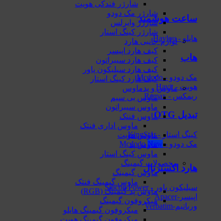
شارژر فندکی هویت
شارژر مک دودو
ساعت هوشمند
شارژر وایرلس
شارژر کینگ استار
هایلو - Haylou
لوازم جانبی هارد
کیف هارد اپیسر
هاب
کیف هارد سیبراتون
کیف هارد سیلیکون پاور
مک دودو - Mcdodo
کیف هارد کینگ استار
هویت - Havit
ماوس و پدماوس
ریمکس - Remax
ماوس بی سیم
ماوس سیبراتون
تبدیل OTG
ماوس فنتک
ماوس اداری فنتک
کینگ استار - KingStar
ماوس هویت
مک دودو - Mcdodo
ماوس پد
ماوس کینگ استار
محصولات گیمینگ
هارد اکسترنال
ماوس گیمینگ
ماوس گیمینگ فنتک
سیلیکون پاور - Silicon Power
ماوس‌ پد گیمینگ (RGB)
اپیسر-Apacer
میکروفون گیمینگ
ورباتیم-Verbatim
میکروفون گیمینگ هایلو
میکروفون گیمینگ هویت