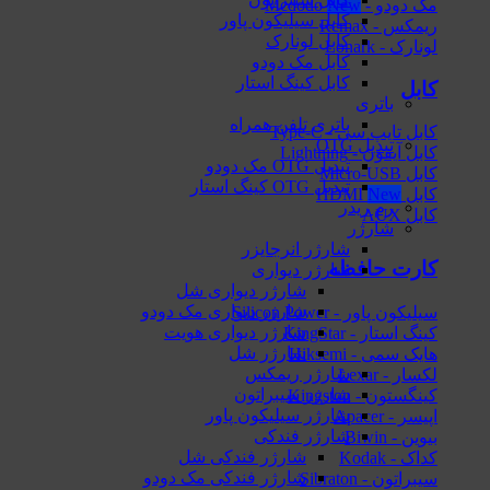
مک دودو - Mcdodo
کابل سیلیکون پاور
ریمکس - Remax
کابل لونارک
لونارک - Lonark
کابل مک دودو
کابل کینگ استار
کابل
باتری
باتری تلفن همراه
کابل تایپ سی - Type-C
تبدیل OTG
کابل آیفون - Lightning
تبدیل OTG مک دودو
کابل Micro-USB
تبدیل OTG کینگ استار
کابل HDMI
رم ریدر
کابل AUX
شارژر
شارژر انرجایزر
کارت حافظه
شارژر دیواری
شارژر دیواری شل
شارژر دیواری مک دودو
سیلیکون پاور - Silicon Power
شارژر دیواری هویت
کینگ استار - KingStar
شارژر شل
هایک‌ سمی - Hiksemi
شارژر ریمکس
لکسار - Lexar
شارژر سیبراتون
کینگستون - Kingston
شارژر سیلیکون پاور
اپیسر - Apacer
شارژر فندکی
بیوین - Biwin
شارژر فندکی شل
کداک - Kodak
شارژر فندکی مک دودو
سیبراتون - Sibraton