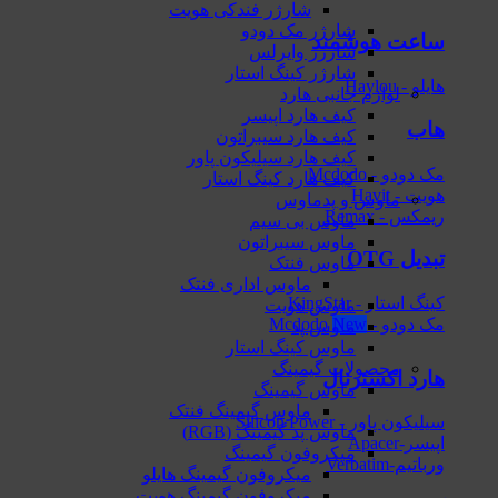
شارژر فندکی هویت
شارژر مک دودو
ساعت هوشمند
شارژر وایرلس
شارژر کینگ استار
هایلو - Haylou
لوازم جانبی هارد
کیف هارد اپیسر
هاب
کیف هارد سیبراتون
کیف هارد سیلیکون پاور
مک دودو - Mcdodo
کیف هارد کینگ استار
هویت - Havit
ماوس و پدماوس
ریمکس - Remax
ماوس بی سیم
ماوس سیبراتون
تبدیل OTG
ماوس فنتک
ماوس اداری فنتک
کینگ استار - KingStar
ماوس هویت
مک دودو - Mcdodo
ماوس پد
ماوس کینگ استار
محصولات گیمینگ
هارد اکسترنال
ماوس گیمینگ
ماوس گیمینگ فنتک
سیلیکون پاور - Silicon Power
ماوس‌ پد گیمینگ (RGB)
اپیسر-Apacer
میکروفون گیمینگ
ورباتیم-Verbatim
میکروفون گیمینگ هایلو
میکروفون گیمینگ هویت