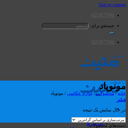
Skip to content
02187706
جستجو برای:
02187706
مونوپاد
خانه
/
محصولات
/
لوازم عکاسی
/
مونوپاد
فیلتر
در حال نمایش یک نتیجه
محصولات
اسپیکرها
دسته‌های محصولات