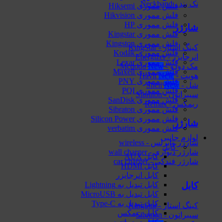
نک بند - Neckband
فلش مموری Hiksemi
فلش مموری Hikvision
فلش مموری HP
شارژر
فلش مموری Kingstar
فلش مموری Kingston
کینگ استار - KingStar
فلش مموری Kodak
انرجایزر - Energizer
فلش مموری Lexar
مک دودو - Mcdodo
فلش مموری Maxell
هویت - Havit
فلش مموری PNY
شل - Shell
فلش مموری PQI
سیبراتون - Sibraton
فلش مموری SanDisk
ریمکس - Remax
فلش مموری Sibraton
فلش مموری Silicon Power
شارژر
فلش مموری verbatim
لوازم جانبی
شارژر وایرلس - wireless
کابل
شارژر دیواری - wall charger
کابل AUX
شارژر فندکی - car charger
کابل HDMI
کابل انرجایزر
کابل
کابل تبدیل به Lightning
کابل تبدیل به MicroUSB
کابل تبدیل به Type-C
کینگ استار - KingStar
کابل ریمکس
سیبراتون - Sibraton