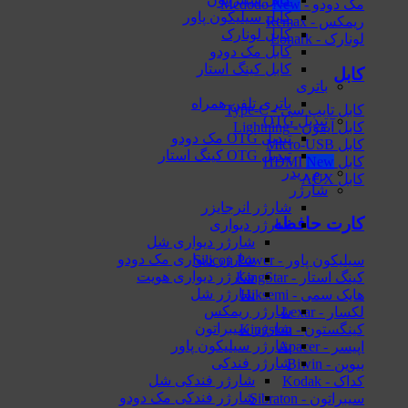
مک دودو - Mcdodo
کابل سیلیکون پاور
ریمکس - Remax
کابل لونارک
لونارک - Lonark
کابل مک دودو
کابل کینگ استار
کابل
باتری
باتری تلفن همراه
کابل تایپ سی - Type-C
تبدیل OTG
کابل آیفون - Lightning
تبدیل OTG مک دودو
کابل Micro-USB
تبدیل OTG کینگ استار
کابل HDMI
رم ریدر
کابل AUX
شارژر
شارژر انرجایزر
کارت حافظه
شارژر دیواری
شارژر دیواری شل
شارژر دیواری مک دودو
سیلیکون پاور - Silicon Power
شارژر دیواری هویت
کینگ استار - KingStar
شارژر شل
هایک‌ سمی - Hiksemi
شارژر ریمکس
لکسار - Lexar
شارژر سیبراتون
کینگستون - Kingston
شارژر سیلیکون پاور
اپیسر - Apacer
شارژر فندکی
بیوین - Biwin
شارژر فندکی شل
کداک - Kodak
شارژر فندکی مک دودو
سیبراتون - Sibraton