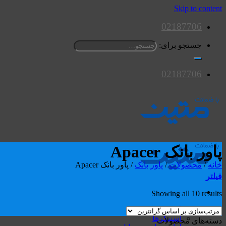
Skip to content
02187706
جستجو برای:
02187706
پاور بانک Apacer
خانه
/
محصولات
/
پاور بانک
/
پاور بانک Apacer
فیلتر
Showing all 10 results
محصولات
اسپیکرها
دسته‌های محصولات