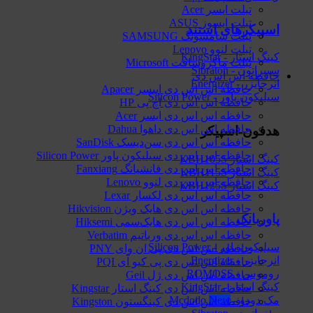
تبلت ایسر Acer
تبلت ایسوز ASUS
اسپیکرهای استند
تبلت سامسونگ SAMSUNG
تبلت لنوو Lenovo
کینگ استار - KingStar
تبلت ماکروسافت Microsoft
سیبراتون - Sibraton
حافظه اس اس دی
انرجایزر - Energizer
حافظه اس اس دی اپیسر Apacer
سیلیکون پاور - Silicon Power
حافظه اس اس دی اچ پی HP
حافظه اس اس دی ایسر Acer
حافظه اس اس دی داهوا Dahua
هدفون-اسپیکر
حافظه اس اس دی سن‌دیسک SanDisk
حافظه اس اس دی سیلیکون پاور Silicon Power
کینگ استار KBH105S
حافظه اس اس دی فانشیانگ Fanxiang
کینگ استار KBH115S
حافظه اس اس دی لنوو Lenovo
کینگ استار KBH125S
حافظه اس اس دی لکسار Lexar
حافظه اس اس دی هایک‌ ویژن Hikvision
پاوربانک
حافظه اس اس دی هایک‌سمی Hiksemi
حافظه اس اس دی ورباتیم Verbatim
سیلیکون پاور - Silicon Power
حافظه اس اس دی پی ان وای PNY
انرجایزر - Energizer
حافظه اس اس دی پی کیو آی PQI
روموس - ROMOSS
حافظه اس اس دی ژل Geil
کینگ استار - KingStar
حافظه اس اس دی کینگ استار Kingstar
مک دودو - Mcdodo
حافظه اس اس دی کینگستون Kingston