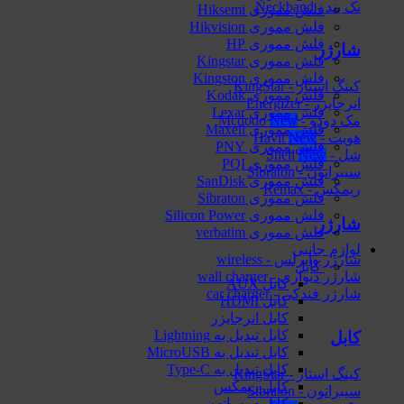
نک بند - Neckband
فلش مموری Hiksemi
فلش مموری Hikvision
فلش مموری HP
شارژر
فلش مموری Kingstar
فلش مموری Kingston
کینگ استار - KingStar
فلش مموری Kodak
انرجایزر - Energizer
فلش مموری Lexar
مک دودو - Mcdodo
فلش مموری Maxell
هویت - Havit
فلش مموری PNY
شل - Shell
فلش مموری PQI
سیبراتون - Sibraton
فلش مموری SanDisk
ریمکس - Remax
فلش مموری Sibraton
فلش مموری Silicon Power
شارژر
فلش مموری verbatim
لوازم جانبی
شارژر وایرلس - wireless
کابل
شارژر دیواری - wall charger
کابل AUX
شارژر فندکی - car charger
کابل HDMI
کابل انرجایزر
کابل تبدیل به Lightning
کابل
کابل تبدیل به MicroUSB
کابل تبدیل به Type-C
کینگ استار - KingStar
کابل ریمکس
سیبراتون - Sibraton
کابل سیبراتون