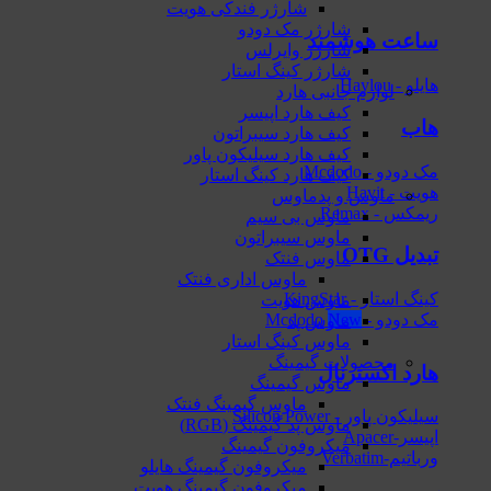
شارژر فندکی هویت
شارژر مک دودو
ساعت هوشمند
شارژر وایرلس
شارژر کینگ استار
هایلو - Haylou
لوازم جانبی هارد
کیف هارد اپیسر
هاب
کیف هارد سیبراتون
کیف هارد سیلیکون پاور
مک دودو - Mcdodo
کیف هارد کینگ استار
هویت - Havit
ماوس و پدماوس
ریمکس - Remax
ماوس بی سیم
ماوس سیبراتون
تبدیل OTG
ماوس فنتک
ماوس اداری فنتک
کینگ استار - KingStar
ماوس هویت
مک دودو - Mcdodo
ماوس پد
ماوس کینگ استار
محصولات گیمینگ
هارد اکسترنال
ماوس گیمینگ
ماوس گیمینگ فنتک
سیلیکون پاور - Silicon Power
ماوس‌ پد گیمینگ (RGB)
اپیسر-Apacer
میکروفون گیمینگ
ورباتیم-Verbatim
میکروفون گیمینگ هایلو
میکروفون گیمینگ هویت