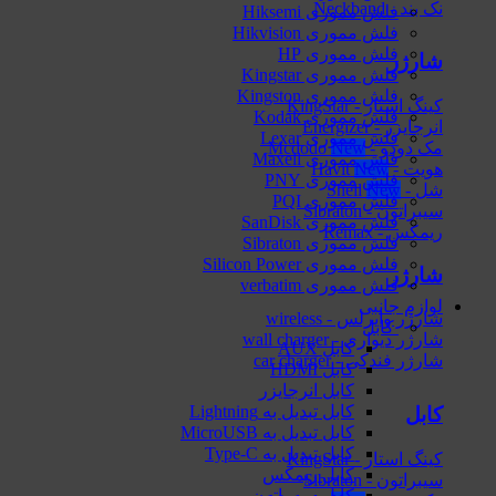
نک بند - Neckband
فلش مموری Hiksemi
فلش مموری Hikvision
فلش مموری HP
شارژر
فلش مموری Kingstar
فلش مموری Kingston
کینگ استار - KingStar
فلش مموری Kodak
انرجایزر - Energizer
فلش مموری Lexar
مک دودو - Mcdodo
فلش مموری Maxell
هویت - Havit
فلش مموری PNY
شل - Shell
فلش مموری PQI
سیبراتون - Sibraton
فلش مموری SanDisk
ریمکس - Remax
فلش مموری Sibraton
فلش مموری Silicon Power
شارژر
فلش مموری verbatim
لوازم جانبی
شارژر وایرلس - wireless
کابل
شارژر دیواری - wall charger
کابل AUX
شارژر فندکی - car charger
کابل HDMI
کابل انرجایزر
کابل تبدیل به Lightning
کابل
کابل تبدیل به MicroUSB
کابل تبدیل به Type-C
کینگ استار - KingStar
کابل ریمکس
سیبراتون - Sibraton
کابل سیبراتون