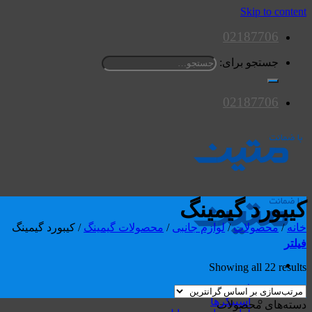
Skip to content
02187706
جستجو برای:
02187706
کیبورد گیمینگ
خانه
/
محصولات
/
لوازم جانبی
/
محصولات گیمینگ
/
کیبورد گیمینگ
فیلتر
Showing all 22 results
محصولات
اسپیکرها
دسته‌های محصولات