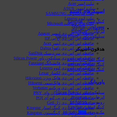
تبلت ایسر Acer
تبلت ایسوز ASUS
اسپیکرهای استند
تبلت سامسونگ SAMSUNG
تبلت لنوو Lenovo
کینگ استار - KingStar
تبلت ماکروسافت Microsoft
سیبراتون - Sibraton
حافظه اس اس دی
انرجایزر - Energizer
حافظه اس اس دی اپیسر Apacer
سیلیکون پاور - Silicon Power
حافظه اس اس دی اچ پی HP
حافظه اس اس دی ایسر Acer
حافظه اس اس دی داهوا Dahua
هدفون-اسپیکر
حافظه اس اس دی سن‌دیسک SanDisk
حافظه اس اس دی سیلیکون پاور Silicon Power
کینگ استار KBH105S
حافظه اس اس دی فانشیانگ Fanxiang
کینگ استار KBH115S
حافظه اس اس دی لنوو Lenovo
کینگ استار KBH125S
حافظه اس اس دی لکسار Lexar
حافظه اس اس دی هایک‌ ویژن Hikvision
پاوربانک
حافظه اس اس دی هایک‌سمی Hiksemi
حافظه اس اس دی ورباتیم Verbatim
سیلیکون پاور - Silicon Power
حافظه اس اس دی پی ان وای PNY
انرجایزر - Energizer
حافظه اس اس دی پی کیو آی PQI
روموس - ROMOSS
حافظه اس اس دی ژل Geil
کینگ استار - KingStar
حافظه اس اس دی کینگ استار Kingstar
مک دودو - Mcdodo
حافظه اس اس دی کینگستون Kingston