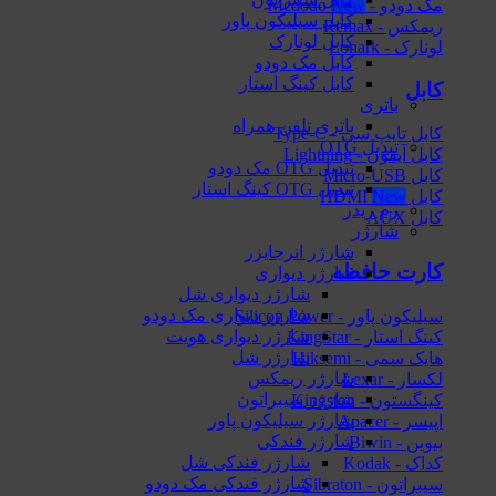
مک دودو - Mcdodo
کابل سیلیکون پاور
ریمکس - Remax
کابل لونارک
لونارک - Lonark
کابل مک دودو
کابل کینگ استار
کابل
باتری
باتری تلفن همراه
کابل تایپ سی - Type-C
تبدیل OTG
کابل آیفون - Lightning
تبدیل OTG مک دودو
کابل Micro-USB
تبدیل OTG کینگ استار
کابل HDMI
رم ریدر
کابل AUX
شارژر
شارژر انرجایزر
کارت حافظه
شارژر دیواری
شارژر دیواری شل
شارژر دیواری مک دودو
سیلیکون پاور - Silicon Power
شارژر دیواری هویت
کینگ استار - KingStar
شارژر شل
هایک‌ سمی - Hiksemi
شارژر ریمکس
لکسار - Lexar
شارژر سیبراتون
کینگستون - Kingston
شارژر سیلیکون پاور
اپیسر - Apacer
شارژر فندکی
بیوین - Biwin
شارژر فندکی شل
کداک - Kodak
شارژر فندکی مک دودو
سیبراتون - Sibraton