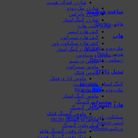
شارژر فندکی هویت
شارژر مک دودو
ساعت هوشمند
شارژر وایرلس
شارژر کینگ استار
هایلو - Haylou
لوازم جانبی هارد
کیف هارد اپیسر
هاب
کیف هارد سیبراتون
کیف هارد سیلیکون پاور
مک دودو - Mcdodo
کیف هارد کینگ استار
هویت - Havit
ماوس و پدماوس
ریمکس - Remax
ماوس بی سیم
ماوس سیبراتون
تبدیل OTG
ماوس فنتک
ماوس اداری فنتک
کینگ استار - KingStar
ماوس هویت
مک دودو - Mcdodo
ماوس پد
ماوس کینگ استار
محصولات گیمینگ
هارد اکسترنال
ماوس گیمینگ
ماوس گیمینگ فنتک
سیلیکون پاور - Silicon Power
ماوس‌ پد گیمینگ (RGB)
اپیسر-Apacer
میکروفون گیمینگ
ورباتیم-Verbatim
میکروفون گیمینگ هایلو
میکروفون گیمینگ هویت