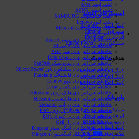
تبلت ایسر Acer
تبلت ایسوز ASUS
اسپیکرهای استند
تبلت سامسونگ SAMSUNG
تبلت لنوو Lenovo
کینگ استار - KingStar
تبلت ماکروسافت Microsoft
سیبراتون - Sibraton
حافظه اس اس دی
انرجایزر - Energizer
حافظه اس اس دی اپیسر Apacer
سیلیکون پاور - Silicon Power
حافظه اس اس دی اچ پی HP
حافظه اس اس دی ایسر Acer
حافظه اس اس دی داهوا Dahua
هدفون-اسپیکر
حافظه اس اس دی سن‌دیسک SanDisk
حافظه اس اس دی سیلیکون پاور Silicon Power
کینگ استار KBH105S
حافظه اس اس دی فانشیانگ Fanxiang
کینگ استار KBH115S
حافظه اس اس دی لنوو Lenovo
کینگ استار KBH125S
حافظه اس اس دی لکسار Lexar
حافظه اس اس دی هایک‌ ویژن Hikvision
پاوربانک
حافظه اس اس دی هایک‌سمی Hiksemi
حافظه اس اس دی ورباتیم Verbatim
سیلیکون پاور - Silicon Power
حافظه اس اس دی پی ان وای PNY
انرجایزر - Energizer
حافظه اس اس دی پی کیو آی PQI
روموس - ROMOSS
حافظه اس اس دی ژل Geil
کینگ استار - KingStar
حافظه اس اس دی کینگ استار Kingstar
مک دودو - Mcdodo
حافظه اس اس دی کینگستون Kingston