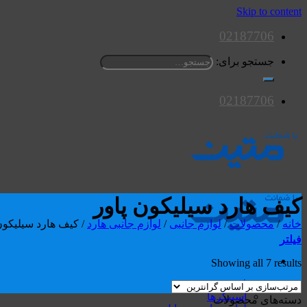
Skip to content
02187706
جستجو برای:
02187706
کیف هارد سیلیکون پاور
خانه
/
محصولات
/
لوازم جانبی
/
لوازم جانبی هارد
/
کیف هارد سیلیکون 
فیلتر
Showing all 7 results
محصولات
اسپیکرها
دسته‌های محصولات