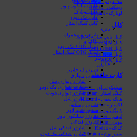
مک دودو - Mcdodo
کابل سیلیکون پاور
ریمکس - Remax
کابل لونارک
لونارک - Lonark
کابل مک دودو
کابل کینگ استار
کابل
باتری
باتری تلفن همراه
کابل تایپ سی - Type-C
تبدیل OTG
کابل آیفون - Lightning
تبدیل OTG مک دودو
کابل Micro-USB
تبدیل OTG کینگ استار
کابل HDMI
رم ریدر
کابل AUX
شارژر
شارژر انرجایزر
کارت حافظه
شارژر دیواری
شارژر دیواری شل
شارژر دیواری مک دودو
سیلیکون پاور - Silicon Power
شارژر دیواری هویت
کینگ استار - KingStar
شارژر شل
هایک‌ سمی - Hiksemi
شارژر ریمکس
لکسار - Lexar
شارژر سیبراتون
کینگستون - Kingston
شارژر سیلیکون پاور
اپیسر - Apacer
شارژر فندکی
بیوین - Biwin
شارژر فندکی شل
کداک - Kodak
شارژر فندکی مک دودو
سیبراتون - Sibraton