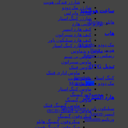
شارژر فندکی هویت
شارژر مک دودو
ساعت هوشمند
شارژر وایرلس
شارژر کینگ استار
هایلو - Haylou
لوازم جانبی هارد
کیف هارد اپیسر
هاب
کیف هارد سیبراتون
کیف هارد سیلیکون پاور
مک دودو - Mcdodo
کیف هارد کینگ استار
هویت - Havit
ماوس و پدماوس
ریمکس - Remax
ماوس بی سیم
ماوس سیبراتون
تبدیل OTG
ماوس فنتک
ماوس اداری فنتک
کینگ استار - KingStar
ماوس هویت
مک دودو - Mcdodo
ماوس پد
ماوس کینگ استار
محصولات گیمینگ
هارد اکسترنال
ماوس گیمینگ
ماوس گیمینگ فنتک
سیلیکون پاور - Silicon Power
ماوس‌ پد گیمینگ (RGB)
اپیسر-Apacer
میکروفون گیمینگ
ورباتیم-Verbatim
میکروفون گیمینگ هایلو
میکروفون گیمینگ هویت