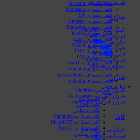
نک بند - Neckband
فلش مموری Hiksemi
فلش مموری Hikvision
فلش مموری HP
شارژر
فلش مموری Kingstar
فلش مموری Kingston
کینگ استار - KingStar
فلش مموری Kodak
انرجایزر - Energizer
فلش مموری Lexar
مک دودو - Mcdodo
فلش مموری Maxell
هویت - Havit
فلش مموری PNY
شل - Shell
فلش مموری PQI
سیبراتون - Sibraton
فلش مموری SanDisk
ریمکس - Remax
فلش مموری Sibraton
فلش مموری Silicon Power
شارژر
فلش مموری verbatim
لوازم جانبی
شارژر وایرلس - wireless
کابل
شارژر دیواری - wall charger
کابل AUX
شارژر فندکی - car charger
کابل HDMI
کابل انرجایزر
کابل تبدیل به Lightning
کابل
کابل تبدیل به MicroUSB
کابل تبدیل به Type-C
کینگ استار - KingStar
کابل ریمکس
سیبراتون - Sibraton
کابل سیبراتون