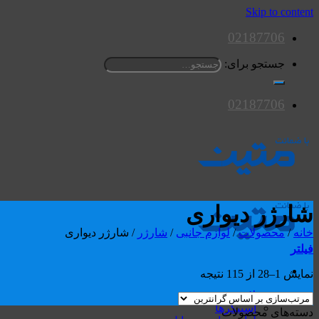
Skip to content
02187706
جستجو برای:
02187706
شارژر دیواری
خانه
/
محصولات
/
لوازم جانبی
/
شارژر
/
شارژر دیواری
فیلتر
نمایش 1–28 از 115 نتیجه
محصولات
اسپیکرها
دسته‌های محصولات