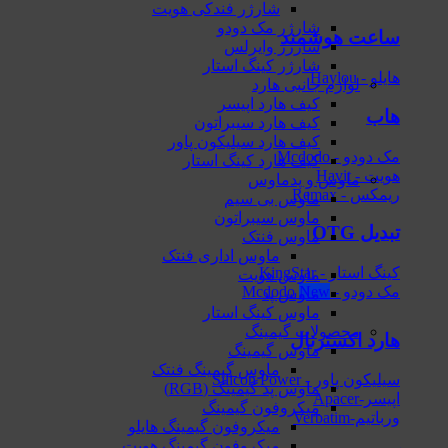
شارژر فندکی هویت
شارژر مک دودو
ساعت هوشمند
شارژر وایرلس
شارژر کینگ استار
هایلو - Haylou
لوازم جانبی هارد
کیف هارد اپیسر
هاب
کیف هارد سیبراتون
کیف هارد سیلیکون پاور
مک دودو - Mcdodo
کیف هارد کینگ استار
هویت - Havit
ماوس و پدماوس
ریمکس - Remax
ماوس بی سیم
ماوس سیبراتون
تبدیل OTG
ماوس فنتک
ماوس اداری فنتک
کینگ استار - KingStar
ماوس هویت
مک دودو - Mcdodo
ماوس پد
ماوس کینگ استار
محصولات گیمینگ
هارد اکسترنال
ماوس گیمینگ
ماوس گیمینگ فنتک
سیلیکون پاور - Silicon Power
ماوس‌ پد گیمینگ (RGB)
اپیسر-Apacer
میکروفون گیمینگ
ورباتیم-Verbatim
میکروفون گیمینگ هایلو
میکروفون گیمینگ هویت