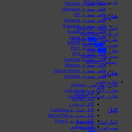
نک بند - Neckband
فلش مموری Hiksemi
فلش مموری Hikvision
فلش مموری HP
شارژر
فلش مموری Kingstar
فلش مموری Kingston
کینگ استار - KingStar
فلش مموری Kodak
انرجایزر - Energizer
فلش مموری Lexar
مک دودو - Mcdodo
فلش مموری Maxell
هویت - Havit
فلش مموری PNY
شل - Shell
فلش مموری PQI
سیبراتون - Sibraton
فلش مموری SanDisk
ریمکس - Remax
فلش مموری Sibraton
فلش مموری Silicon Power
شارژر
فلش مموری verbatim
لوازم جانبی
شارژر وایرلس - wireless
کابل
شارژر دیواری - wall charger
کابل AUX
شارژر فندکی - car charger
کابل HDMI
کابل انرجایزر
کابل
کابل تبدیل به Lightning
کابل تبدیل به MicroUSB
کابل تبدیل به Type-C
کینگ استار - KingStar
کابل ریمکس
سیبراتون - Sibraton