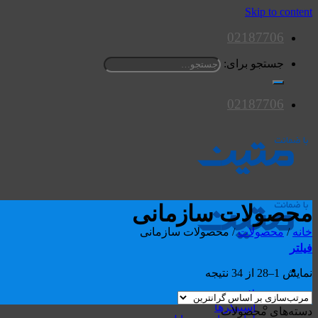
Skip to content
02187706
جستجو برای:
02187706
محصولات سازمانی
خانه
/
محصولات
/
محصولات سازمانی
فیلتر
نمایش 1–28 از 34 نتیجه
محصولات
اسپیکرها
دسته‌های محصولات