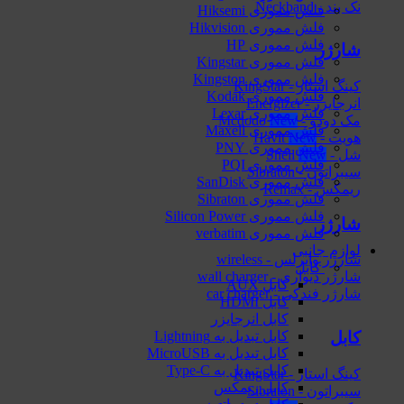
نک بند - Neckband
فلش مموری Hiksemi
فلش مموری Hikvision
فلش مموری HP
شارژر
فلش مموری Kingstar
فلش مموری Kingston
کینگ استار - KingStar
فلش مموری Kodak
انرجایزر - Energizer
فلش مموری Lexar
مک دودو - Mcdodo
فلش مموری Maxell
هویت - Havit
فلش مموری PNY
شل - Shell
فلش مموری PQI
سیبراتون - Sibraton
فلش مموری SanDisk
ریمکس - Remax
فلش مموری Sibraton
فلش مموری Silicon Power
شارژر
فلش مموری verbatim
لوازم جانبی
شارژر وایرلس - wireless
کابل
شارژر دیواری - wall charger
کابل AUX
شارژر فندکی - car charger
کابل HDMI
کابل انرجایزر
کابل
کابل تبدیل به Lightning
کابل تبدیل به MicroUSB
کابل تبدیل به Type-C
کینگ استار - KingStar
کابل ریمکس
سیبراتون - Sibraton