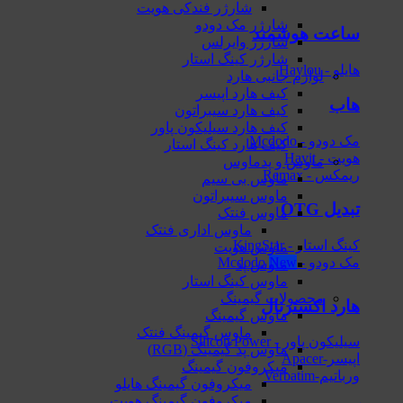
شارژر فندکی هویت
شارژر مک دودو
ساعت هوشمند
شارژر وایرلس
شارژر کینگ استار
هایلو - Haylou
لوازم جانبی هارد
کیف هارد اپیسر
هاب
کیف هارد سیبراتون
کیف هارد سیلیکون پاور
مک دودو - Mcdodo
کیف هارد کینگ استار
هویت - Havit
ماوس و پدماوس
ریمکس - Remax
ماوس بی سیم
ماوس سیبراتون
تبدیل OTG
ماوس فنتک
ماوس اداری فنتک
کینگ استار - KingStar
ماوس هویت
مک دودو - Mcdodo
ماوس پد
ماوس کینگ استار
محصولات گیمینگ
هارد اکسترنال
ماوس گیمینگ
ماوس گیمینگ فنتک
سیلیکون پاور - Silicon Power
ماوس‌ پد گیمینگ (RGB)
اپیسر-Apacer
میکروفون گیمینگ
ورباتیم-Verbatim
میکروفون گیمینگ هایلو
میکروفون گیمینگ هویت