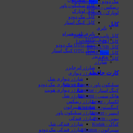
مک دودو - Mcdodo
کابل سیلیکون پاور
ریمکس - Remax
کابل لونارک
لونارک - Lonark
کابل مک دودو
کابل کینگ استار
کابل
باتری
باتری تلفن همراه
کابل تایپ سی - Type-C
تبدیل OTG
کابل آیفون - Lightning
تبدیل OTG مک دودو
کابل Micro-USB
تبدیل OTG کینگ استار
کابل HDMI
رم ریدر
کابل AUX
شارژر
شارژر انرجایزر
کارت حافظه
شارژر دیواری
شارژر دیواری شل
شارژر دیواری مک دودو
سیلیکون پاور - Silicon Power
شارژر دیواری هویت
کینگ استار - KingStar
شارژر شل
هایک‌ سمی - Hiksemi
شارژر ریمکس
لکسار - Lexar
شارژر سیبراتون
کینگستون - Kingston
شارژر سیلیکون پاور
اپیسر - Apacer
شارژر فندکی
بیوین - Biwin
شارژر فندکی شل
کداک - Kodak
شارژر فندکی مک دودو
سیبراتون - Sibraton