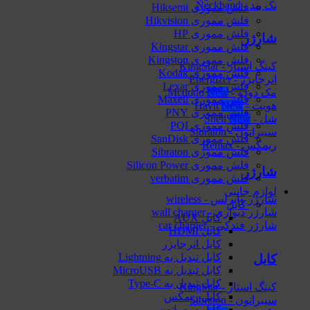
نک بند - Neckband
فلش مموری Hiksemi
فلش مموری Hikvision
فلش مموری HP
شارژر
فلش مموری Kingstar
فلش مموری Kingston
کینگ استار - KingStar
فلش مموری Kodak
انرجایزر - Energizer
فلش مموری Lexar
مک دودو - Mcdodo
فلش مموری Maxell
هویت - Havit
فلش مموری PNY
شل - Shell
فلش مموری PQI
سیبراتون - Sibraton
فلش مموری SanDisk
ریمکس - Remax
فلش مموری Sibraton
فلش مموری Silicon Power
شارژر
فلش مموری verbatim
لوازم جانبی
شارژر وایرلس - wireless
کابل
شارژر دیواری - wall charger
کابل AUX
شارژر فندکی - car charger
کابل HDMI
کابل انرجایزر
کابل تبدیل به Lightning
کابل
کابل تبدیل به MicroUSB
کابل تبدیل به Type-C
کینگ استار - KingStar
کابل ریمکس
سیبراتون - Sibraton
کابل سیبراتون