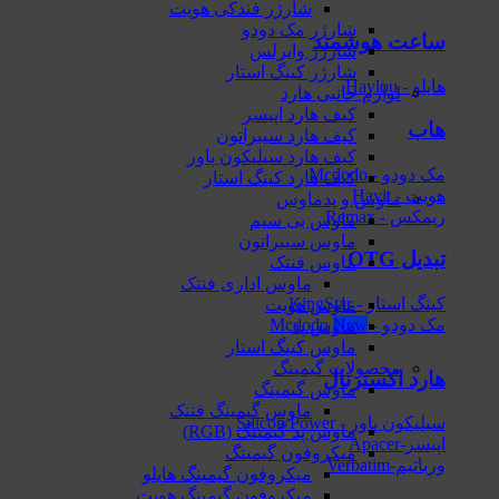
شارژر فندکی هویت
شارژر مک دودو
ساعت هوشمند
شارژر وایرلس
شارژر کینگ استار
هایلو - Haylou
لوازم جانبی هارد
کیف هارد اپیسر
هاب
کیف هارد سیبراتون
کیف هارد سیلیکون پاور
مک دودو - Mcdodo
کیف هارد کینگ استار
هویت - Havit
ماوس و پدماوس
ریمکس - Remax
ماوس بی سیم
ماوس سیبراتون
تبدیل OTG
ماوس فنتک
ماوس اداری فنتک
کینگ استار - KingStar
ماوس هویت
مک دودو - Mcdodo
ماوس پد
ماوس کینگ استار
محصولات گیمینگ
هارد اکسترنال
ماوس گیمینگ
ماوس گیمینگ فنتک
سیلیکون پاور - Silicon Power
ماوس‌ پد گیمینگ (RGB)
اپیسر-Apacer
میکروفون گیمینگ
ورباتیم-Verbatim
میکروفون گیمینگ هایلو
میکروفون گیمینگ هویت