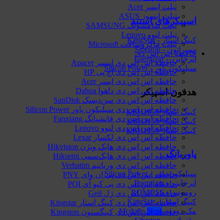
تبلت ایسر Acer
تبلت ایسوز ASUS
اسپیکرهای استند
تبلت سامسونگ SAMSUNG
تبلت لنوو Lenovo
کینگ استار - KingStar
تبلت ماکروسافت Microsoft
سیبراتون - Sibraton
حافظه اس اس دی
انرجایزر - Energizer
حافظه اس اس دی اپیسر Apacer
سیلیکون پاور - Silicon Power
حافظه اس اس دی اچ پی HP
حافظه اس اس دی ایسر Acer
حافظه اس اس دی داهوا Dahua
هدفون-اسپیکر
حافظه اس اس دی سن‌دیسک SanDisk
حافظه اس اس دی سیلیکون پاور Silicon Power
کینگ استار KBH105S
حافظه اس اس دی فانشیانگ Fanxiang
کینگ استار KBH115S
حافظه اس اس دی لنوو Lenovo
کینگ استار KBH125S
حافظه اس اس دی لکسار Lexar
حافظه اس اس دی هایک‌ ویژن Hikvision
پاوربانک
حافظه اس اس دی هایک‌سمی Hiksemi
حافظه اس اس دی ورباتیم Verbatim
سیلیکون پاور - Silicon Power
حافظه اس اس دی پی ان وای PNY
انرجایزر - Energizer
حافظه اس اس دی پی کیو آی PQI
روموس - ROMOSS
حافظه اس اس دی ژل Geil
کینگ استار - KingStar
حافظه اس اس دی کینگ استار Kingstar
مک دودو - Mcdodo
حافظه اس اس دی کینگستون Kingston