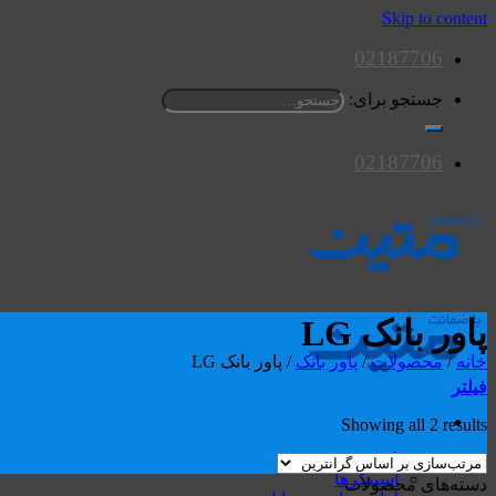
Skip to content
02187706
جستجو برای:
02187706
پاور بانک LG
خانه
/
محصولات
/
پاور بانک
/
پاور بانک LG
فیلتر
Showing all 2 results
محصولات
اسپیکرها
دسته‌های محصولات