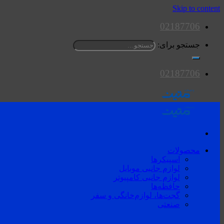
Skip to content
02187706
جستجو برای:
02187706
محصولات
اسپیکرها
لوازم جانبی موبایل
لوازم جانبی کامپیوتر
حافظه‌ها
گجت‌ها، لوازم‌خانگی‌ و سفر
صنعتی