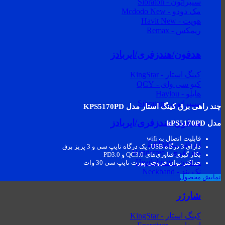
سیبراتون - Sibraton
مک دودو - Mcdodo
هویت - Havit
ریمکس - Remax
هدفون/هندزفری/ایربادز
کینگ استار - KingStar
کیو سی وای - QCY
هایلو - Haylou
سیبراتون - Sibraton
چند راهی برق کینگ استار مدل KPS5170PD
هدفون/هندزفری/ایربادز
مدل kPS5170PD
قابلیت اتصال به wifi
ایربادز - Earbuds
دارای 3 درگاه USB، یک درگاه تایپ سی و 3 پریز برق
هندزفری - Handsfree
بکار گیری فناوری‌های QC3.0 و PD3.0
هدفون - Headphone
حداکثر توان خروجی پورت تایپ سی 30 وات
نک بند - Neckband
نمایش محصول
شارژر
کینگ استار - KingStar