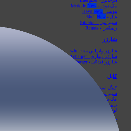
انرجایزر - Energizer
مک دودو - Mcdodo
هویت - Havit
شل - Shell
سیبراتون - Sibraton
ریمکس - Remax
شارژر
شارژر وایرلس - wireless
شارژر دیواری - wall charger
شارژر فندکی - car charger
کابل
کینگ استار - KingStar
سیبراتون - Sibraton
مک دودو - Mcdodo
ریمکس - Remax
لونارک - Lonark
کابل