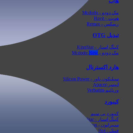
هاب
مک دودو - Mcdodo
هویت - Havit
ریمکس - Remax
تبدیل OTG
کینگ استار - KingStar
مک دودو - Mcdodo
هارد اکسترنال
سیلیکون پاور - Silicon Power
اپیسر-Apacer
ورباتیم-Verbatim
کیبورد
کیبورد بی سیم
کینگ استار - KingStar
سیبراتون - Sibraton
فنتک - Fantech