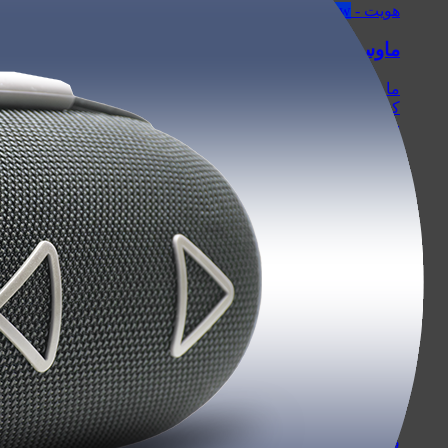
هویت - Havit
ماوس
ماوس بی سیم
کینگ استار - KingStar
سیبراتون - Sibraton
فنتک - Fantech
هویت - Havit
حافظه پر سرعت SSD
اپیسر - Apacer
ایسر - Acer
سیلیکون پاور - Silicon Power
سن دیسک - SanDisk
ورباتیم - Verbatim
لنوو - Lenovo
هایک‌ سمی - Hiksemi
هایک‌ ویژن - Hikvision
پی ان وای - PNY
داهوا - Dahua
فانشیانگ - Fanxiang