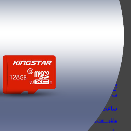
کابل تایپ سی - Type-C
کابل آیفون - Lightning
کابل Micro-USB
کابل HDMI
کابل AUX
کارت حافظه
سیلیکون پاور - Silicon Power
کینگ استار - KingStar
هایک‌ سمی - Hiksemi
لکسار - Lexar
کینگستون - Kingston
اپیسر - Apacer
بیوین - Biwin
کداک - Kodak
سیبراتون - Sibraton
ساعت هوشمند
هایلو - Haylou