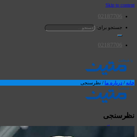
Skip to content
02187706
جستجو برای:
02187706
خانه
/
درباره ما
/
نظرسنجی
نظرسنجی
محصولات
اسپیکرها