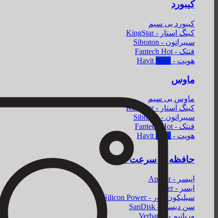
کیبورد
کیبورد بی سیم
کینگ استار - KingStar
سیبراتون - Sibraton
فنتک - Fantech
هویت - Havit
ماوس
ماوس بی سیم
کینگ استار - KingStar
سیبراتون - Sibraton
فنتک - Fantech
هویت - Havit
حافظه پر سرعت SSD
اپیسر - Apacer
ایسر - Acer
سیلیکون پاور - Silicon Power
سن دیسک - SanDisk
ورباتیم - Verbatim