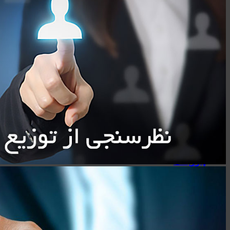
اسپیکرهای استند
کینگ استار - KingStar
سیبراتون - Sibraton
انرجایزر - Energizer
سیلیکون پاور - Silicon Power
هدفون-اسپیکر
کینگ استار KBH105S
کینگ استار KBH115S
کینگ استار KBH125S
پاوربانک
سیلیکون پاور - Silicon Power
انرجایزر - Energizer
روموس - ROMOSS
کینگ استار - KingStar
مک دودو - Mcdodo