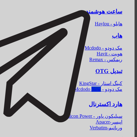
ساعت هوشمند
هایلو - Haylou
هاب
مک دودو - Mcdodo
هویت - Havit
ریمکس - Remax
تبدیل OTG
کینگ استار - KingStar
مک دودو - Mcdodo
هارد اکسترنال
سیلیکون پاور - Silicon Power
اپیسر-Apacer
ورباتیم-Verbatim