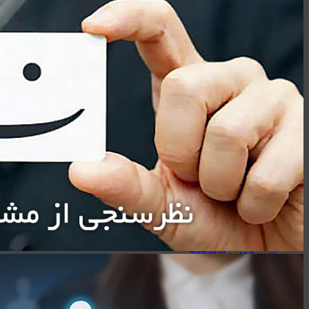
لوازم جانبی موبایل
لوازم جانبی کامپیوتر
حافظه‌ها
گجت‌ها، لوازم‌خانگی‌ و سفر
صنعتی
اسپیکر
کینگ استار - KingStar
سیبراتون - Sibraton
انرجایزر - Energizer
سیلیکون پاور - Silicon Power
هویت - Havit
ریمکس - Remax
اسپیکرهای دسکتاپی
کینگ استار - KingStar
سیبراتون - Sibraton
انرجایزر - Energizer
سیلیکون پاور - Silicon Power
هویت - Havit
ریمکس - Remax