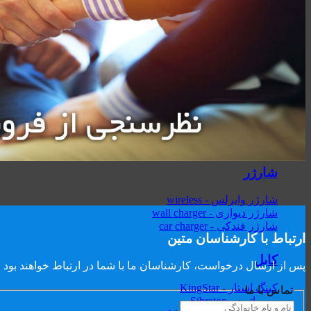
نک بند - Neckband
شارژر
کینگ استار - KingStar
انرجایزر - Energizer
مک دودو - Mcdodo
هویت - Havit
شل - Shell
سیبراتون - Sibraton
ریمکس - Remax
شارژر
شارژر وایرلس - wireless
شارژر دیواری - wall charger
شارژر فندکی - car charger
ارتباط با کارشناسان متین
کابل
پس از ارسال درخواست، کارشناسان ما با شما در ارتباط خواهند بود
کینگ استار - KingStar
تماس با ما
سیبراتون - Sibraton