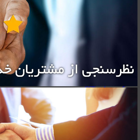
سیبراتون - Sibraton
ریمکس - Remax
هولدر
کینگ استار - KingStar
سیبراتون - Sibraton
مک دودو - Mcdodo
هویت - Havit
ریمکس - Remax
هدفون/هندزفری/ایربادز
کینگ استار - KingStar
کیو سی وای - QCY
هایلو - Haylou
سیبراتون - Sibraton
هدفون/هندزفری/ایربادز
ایربادز - Earbuds
هندزفری - Handsfree
هدفون - Headphone