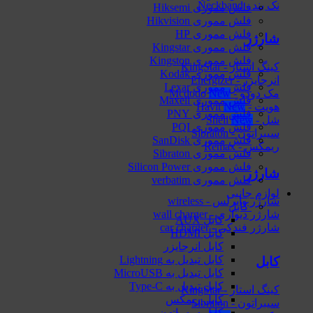
نک بند - Neckband
فلش مموری Hiksemi
فلش مموری Hikvision
فلش مموری HP
شارژر
فلش مموری Kingstar
فلش مموری Kingston
کینگ استار - KingStar
فلش مموری Kodak
انرجایزر - Energizer
فلش مموری Lexar
مک دودو - Mcdodo
فلش مموری Maxell
هویت - Havit
فلش مموری PNY
شل - Shell
فلش مموری PQI
سیبراتون - Sibraton
فلش مموری SanDisk
ریمکس - Remax
فلش مموری Sibraton
فلش مموری Silicon Power
شارژر
فلش مموری verbatim
لوازم جانبی
شارژر وایرلس - wireless
کابل
شارژر دیواری - wall charger
کابل AUX
شارژر فندکی - car charger
کابل HDMI
کابل انرجایزر
کابل تبدیل به Lightning
کابل
کابل تبدیل به MicroUSB
کابل تبدیل به Type-C
کینگ استار - KingStar
کابل ریمکس
سیبراتون - Sibraton
کابل سیبراتون