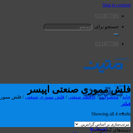
Skip to content
02187706
جستجو برای:
02187706
فلش مموری صنعتی اپیسر
خانه
/
محصولات
/
حافظه صنعتی
/
فلش مموری صنعتی
/
فلش مموری 
فیلتر
Showing all 4 results
محصولات
اسپیکرها
دسته‌های محصولات