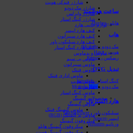
شارژر فندکی هویت
شارژر مک دودو
ساعت هوشمند
شارژر وایرلس
شارژر کینگ استار
هایلو - Haylou
لوازم جانبی هارد
کیف هارد اپیسر
هاب
کیف هارد سیبراتون
کیف هارد سیلیکون پاور
مک دودو - Mcdodo
کیف هارد کینگ استار
هویت - Havit
ماوس و پدماوس
ریمکس - Remax
ماوس بی سیم
ماوس سیبراتون
تبدیل OTG
ماوس فنتک
ماوس اداری فنتک
کینگ استار - KingStar
ماوس هویت
مک دودو - Mcdodo
ماوس پد
ماوس کینگ استار
محصولات گیمینگ
هارد اکسترنال
ماوس گیمینگ
ماوس گیمینگ فنتک
سیلیکون پاور - Silicon Power
ماوس‌ پد گیمینگ (RGB)
اپیسر-Apacer
میکروفون گیمینگ
ورباتیم-Verbatim
میکروفون گیمینگ هایلو
میکروفون گیمینگ هویت