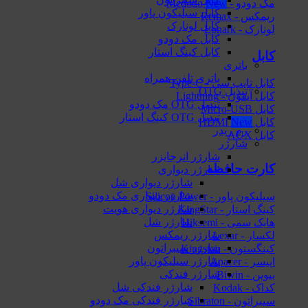
مک دودو - Mcdodo
کابل سیلیکون پاور
ریمکس - Remax
کابل لونارک
لونارک - Lonark
کابل مک دودو
کابل کینگ استار
کابل
باتری
باتری تلفن همراه
کابل تایپ سی - Type-C
تبدیل OTG
کابل آیفون - Lightning
تبدیل OTG مک دودو
کابل Micro-USB
تبدیل OTG کینگ استار
کابل HDMI
رم ریدر
کابل AUX
شارژر
شارژر انرجایزر
کارت حافظه
شارژر دیواری
شارژر دیواری شل
شارژر دیواری مک دودو
سیلیکون پاور - Silicon Power
شارژر دیواری هویت
کینگ استار - KingStar
شارژر شل
هایک‌ سمی - Hiksemi
شارژر ریمکس
لکسار - Lexar
شارژر سیبراتون
کینگستون - Kingston
شارژر سیلیکون پاور
اپیسر - Apacer
شارژر فندکی
بیوین - Biwin
شارژر فندکی شل
کداک - Kodak
شارژر فندکی مک دودو
سیبراتون - Sibraton