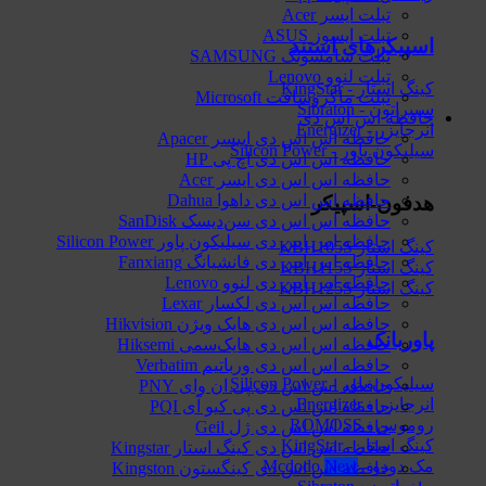
تبلت ایسر Acer
تبلت ایسوز ASUS
اسپیکرهای استند
تبلت سامسونگ SAMSUNG
تبلت لنوو Lenovo
کینگ استار - KingStar
تبلت ماکروسافت Microsoft
سیبراتون - Sibraton
حافظه اس اس دی
انرجایزر - Energizer
حافظه اس اس دی اپیسر Apacer
سیلیکون پاور - Silicon Power
حافظه اس اس دی اچ پی HP
حافظه اس اس دی ایسر Acer
حافظه اس اس دی داهوا Dahua
هدفون-اسپیکر
حافظه اس اس دی سن‌دیسک SanDisk
حافظه اس اس دی سیلیکون پاور Silicon Power
کینگ استار KBH105S
حافظه اس اس دی فانشیانگ Fanxiang
کینگ استار KBH115S
حافظه اس اس دی لنوو Lenovo
کینگ استار KBH125S
حافظه اس اس دی لکسار Lexar
حافظه اس اس دی هایک‌ ویژن Hikvision
پاوربانک
حافظه اس اس دی هایک‌سمی Hiksemi
حافظه اس اس دی ورباتیم Verbatim
سیلیکون پاور - Silicon Power
حافظه اس اس دی پی ان وای PNY
انرجایزر - Energizer
حافظه اس اس دی پی کیو آی PQI
روموس - ROMOSS
حافظه اس اس دی ژل Geil
کینگ استار - KingStar
حافظه اس اس دی کینگ استار Kingstar
مک دودو - Mcdodo
حافظه اس اس دی کینگستون Kingston