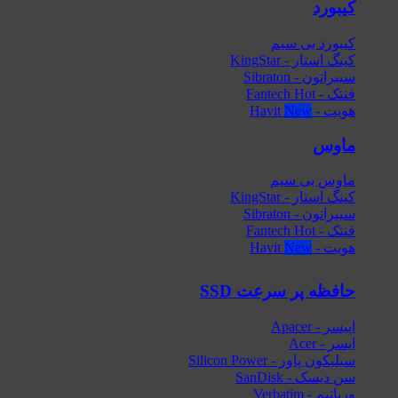
کیبورد
کیبورد بی سیم
کینگ استار - KingStar
سیبراتون - Sibraton
فنتک - Fantech
هویت - Havit
ماوس
ماوس بی سیم
کینگ استار - KingStar
سیبراتون - Sibraton
فنتک - Fantech
هویت - Havit
حافظه پر سرعت SSD
اپیسر - Apacer
ایسر - Acer
سیلیکون پاور - Silicon Power
سن دیسک - SanDisk
ورباتیم - Verbatim