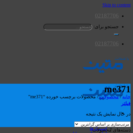
Skip to content
02187706
جستجو برای:
02187706
me371
خانه
/
محصولات
/
محصولات برچسب خورده “me371”
فیلتر
در حال نمایش یک نتیجه
محصولات
اسپیکرها
دسته‌های محصولات