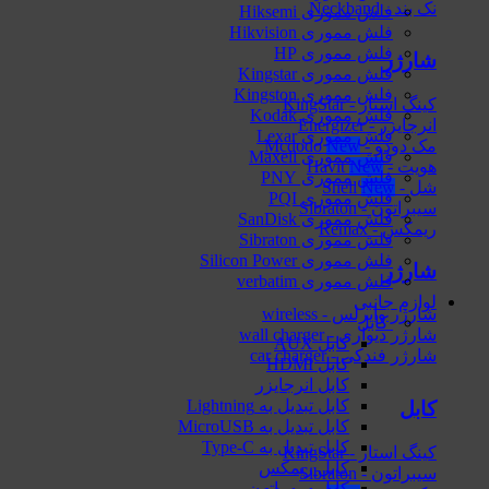
نک بند - Neckband
فلش مموری Hiksemi
فلش مموری Hikvision
فلش مموری HP
شارژر
فلش مموری Kingstar
فلش مموری Kingston
کینگ استار - KingStar
فلش مموری Kodak
انرجایزر - Energizer
فلش مموری Lexar
مک دودو - Mcdodo
فلش مموری Maxell
هویت - Havit
فلش مموری PNY
شل - Shell
فلش مموری PQI
سیبراتون - Sibraton
فلش مموری SanDisk
ریمکس - Remax
فلش مموری Sibraton
فلش مموری Silicon Power
شارژر
فلش مموری verbatim
لوازم جانبی
شارژر وایرلس - wireless
کابل
شارژر دیواری - wall charger
کابل AUX
شارژر فندکی - car charger
کابل HDMI
کابل انرجایزر
کابل تبدیل به Lightning
کابل
کابل تبدیل به MicroUSB
کابل تبدیل به Type-C
کینگ استار - KingStar
کابل ریمکس
سیبراتون - Sibraton
کابل سیبراتون