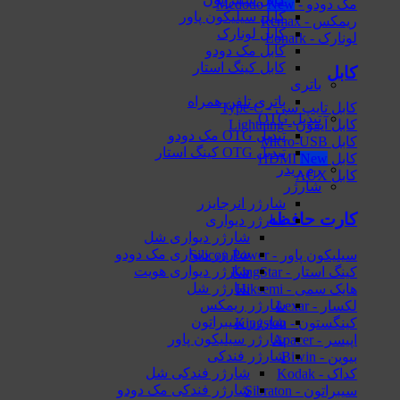
مک دودو - Mcdodo
کابل سیلیکون پاور
ریمکس - Remax
کابل لونارک
لونارک - Lonark
کابل مک دودو
کابل کینگ استار
کابل
باتری
باتری تلفن همراه
کابل تایپ سی - Type-C
تبدیل OTG
کابل آیفون - Lightning
تبدیل OTG مک دودو
کابل Micro-USB
تبدیل OTG کینگ استار
کابل HDMI
رم ریدر
کابل AUX
شارژر
شارژر انرجایزر
کارت حافظه
شارژر دیواری
شارژر دیواری شل
شارژر دیواری مک دودو
سیلیکون پاور - Silicon Power
شارژر دیواری هویت
کینگ استار - KingStar
شارژر شل
هایک‌ سمی - Hiksemi
شارژر ریمکس
لکسار - Lexar
شارژر سیبراتون
کینگستون - Kingston
شارژر سیلیکون پاور
اپیسر - Apacer
شارژر فندکی
بیوین - Biwin
شارژر فندکی شل
کداک - Kodak
شارژر فندکی مک دودو
سیبراتون - Sibraton