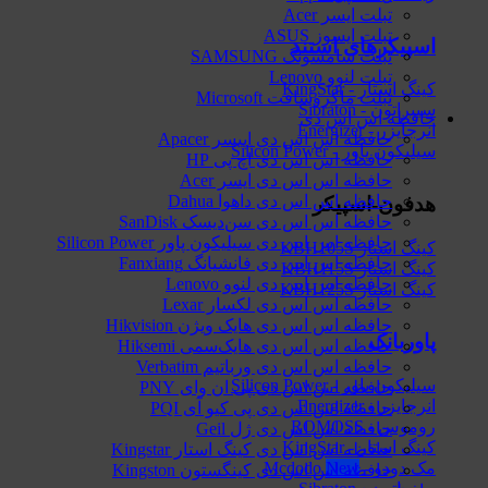
تبلت ایسر Acer
تبلت ایسوز ASUS
اسپیکرهای استند
تبلت سامسونگ SAMSUNG
تبلت لنوو Lenovo
کینگ استار - KingStar
تبلت ماکروسافت Microsoft
سیبراتون - Sibraton
حافظه اس اس دی
انرجایزر - Energizer
حافظه اس اس دی اپیسر Apacer
سیلیکون پاور - Silicon Power
حافظه اس اس دی اچ پی HP
حافظه اس اس دی ایسر Acer
حافظه اس اس دی داهوا Dahua
هدفون-اسپیکر
حافظه اس اس دی سن‌دیسک SanDisk
حافظه اس اس دی سیلیکون پاور Silicon Power
کینگ استار KBH105S
حافظه اس اس دی فانشیانگ Fanxiang
کینگ استار KBH115S
حافظه اس اس دی لنوو Lenovo
کینگ استار KBH125S
حافظه اس اس دی لکسار Lexar
حافظه اس اس دی هایک‌ ویژن Hikvision
پاوربانک
حافظه اس اس دی هایک‌سمی Hiksemi
حافظه اس اس دی ورباتیم Verbatim
سیلیکون پاور - Silicon Power
حافظه اس اس دی پی ان وای PNY
انرجایزر - Energizer
حافظه اس اس دی پی کیو آی PQI
روموس - ROMOSS
حافظه اس اس دی ژل Geil
کینگ استار - KingStar
حافظه اس اس دی کینگ استار Kingstar
مک دودو - Mcdodo
حافظه اس اس دی کینگستون Kingston