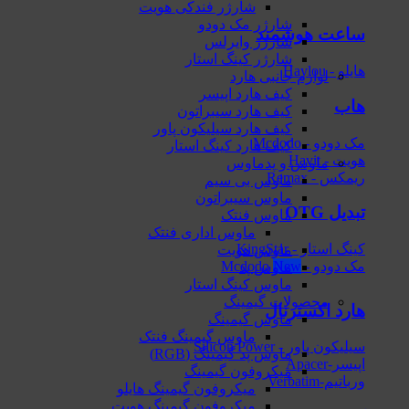
شارژر فندکی هویت
شارژر مک دودو
ساعت هوشمند
شارژر وایرلس
شارژر کینگ استار
هایلو - Haylou
لوازم جانبی هارد
کیف هارد اپیسر
هاب
کیف هارد سیبراتون
کیف هارد سیلیکون پاور
مک دودو - Mcdodo
کیف هارد کینگ استار
هویت - Havit
ماوس و پدماوس
ریمکس - Remax
ماوس بی سیم
ماوس سیبراتون
تبدیل OTG
ماوس فنتک
ماوس اداری فنتک
کینگ استار - KingStar
ماوس هویت
مک دودو - Mcdodo
ماوس پد
ماوس کینگ استار
محصولات گیمینگ
هارد اکسترنال
ماوس گیمینگ
ماوس گیمینگ فنتک
سیلیکون پاور - Silicon Power
ماوس‌ پد گیمینگ (RGB)
اپیسر-Apacer
میکروفون گیمینگ
ورباتیم-Verbatim
میکروفون گیمینگ هایلو
میکروفون گیمینگ هویت