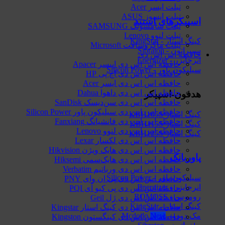
تبلت ایسر Acer
تبلت ایسوز ASUS
اسپیکرهای استند
تبلت سامسونگ SAMSUNG
تبلت لنوو Lenovo
کینگ استار - KingStar
تبلت ماکروسافت Microsoft
سیبراتون - Sibraton
حافظه اس اس دی
انرجایزر - Energizer
حافظه اس اس دی اپیسر Apacer
سیلیکون پاور - Silicon Power
حافظه اس اس دی اچ پی HP
حافظه اس اس دی ایسر Acer
حافظه اس اس دی داهوا Dahua
هدفون-اسپیکر
حافظه اس اس دی سن‌دیسک SanDisk
حافظه اس اس دی سیلیکون پاور Silicon Power
کینگ استار KBH105S
حافظه اس اس دی فانشیانگ Fanxiang
کینگ استار KBH115S
حافظه اس اس دی لنوو Lenovo
کینگ استار KBH125S
حافظه اس اس دی لکسار Lexar
حافظه اس اس دی هایک‌ ویژن Hikvision
پاوربانک
حافظه اس اس دی هایک‌سمی Hiksemi
حافظه اس اس دی ورباتیم Verbatim
سیلیکون پاور - Silicon Power
حافظه اس اس دی پی ان وای PNY
انرجایزر - Energizer
حافظه اس اس دی پی کیو آی PQI
روموس - ROMOSS
حافظه اس اس دی ژل Geil
کینگ استار - KingStar
حافظه اس اس دی کینگ استار Kingstar
مک دودو - Mcdodo
حافظه اس اس دی کینگستون Kingston