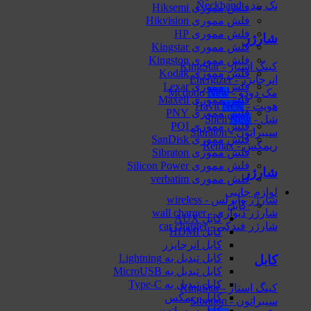
نک بند - Neckband
فلش مموری Hiksemi
فلش مموری Hikvision
فلش مموری HP
شارژر
فلش مموری Kingstar
فلش مموری Kingston
کینگ استار - KingStar
فلش مموری Kodak
انرجایزر - Energizer
فلش مموری Lexar
مک دودو - Mcdodo
فلش مموری Maxell
هویت - Havit
فلش مموری PNY
شل - Shell
فلش مموری PQI
سیبراتون - Sibraton
فلش مموری SanDisk
ریمکس - Remax
فلش مموری Sibraton
فلش مموری Silicon Power
شارژر
فلش مموری verbatim
لوازم جانبی
شارژر وایرلس - wireless
کابل
شارژر دیواری - wall charger
کابل AUX
شارژر فندکی - car charger
کابل HDMI
کابل انرجایزر
کابل تبدیل به Lightning
کابل
کابل تبدیل به MicroUSB
کابل تبدیل به Type-C
کینگ استار - KingStar
کابل ریمکس
سیبراتون - Sibraton
کابل سیبراتون