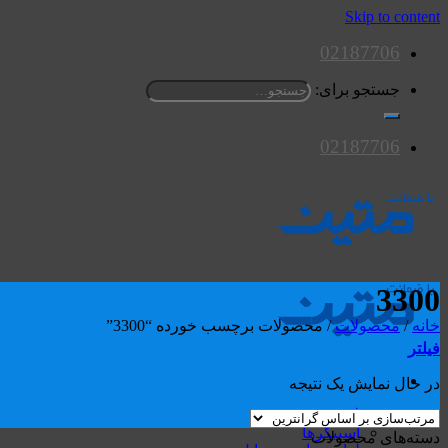
Skip to content
02187706
جستجو برای:
02187706
3300
خانه
/
محصولات
/
محصولات برچسب خورده “3300”
فیلتر
در حال نمایش یک نتیجه
محصولات
اسپیکرها
دسته‌های محصولات