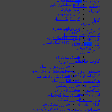
مک دودو - Mcdodo
کابل سیلیکون پاور
ریمکس - Remax
کابل لونارک
لونارک - Lonark
کابل مک دودو
کابل کینگ استار
کابل
باتری
باتری تلفن همراه
کابل تایپ سی - Type-C
تبدیل OTG
کابل آیفون - Lightning
تبدیل OTG مک دودو
کابل Micro-USB
تبدیل OTG کینگ استار
کابل HDMI
رم ریدر
کابل AUX
شارژر
شارژر انرجایزر
کارت حافظه
شارژر دیواری
شارژر دیواری شل
شارژر دیواری مک دودو
سیلیکون پاور - Silicon Power
شارژر دیواری هویت
کینگ استار - KingStar
شارژر شل
هایک‌ سمی - Hiksemi
شارژر ریمکس
لکسار - Lexar
شارژر سیبراتون
کینگستون - Kingston
شارژر سیلیکون پاور
اپیسر - Apacer
شارژر فندکی
بیوین - Biwin
شارژر فندکی شل
کداک - Kodak
شارژر فندکی مک دودو
سیبراتون - Sibraton