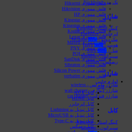
نک بند - Neckband
فلش مموری Hiksemi
فلش مموری Hikvision
فلش مموری HP
شارژر
فلش مموری Kingstar
فلش مموری Kingston
کینگ استار - KingStar
فلش مموری Kodak
انرجایزر - Energizer
فلش مموری Lexar
مک دودو - Mcdodo
فلش مموری Maxell
هویت - Havit
فلش مموری PNY
شل - Shell
فلش مموری PQI
سیبراتون - Sibraton
فلش مموری SanDisk
ریمکس - Remax
فلش مموری Sibraton
فلش مموری Silicon Power
شارژر
فلش مموری verbatim
لوازم جانبی
شارژر وایرلس - wireless
کابل
شارژر دیواری - wall charger
کابل AUX
شارژر فندکی - car charger
کابل HDMI
کابل انرجایزر
کابل تبدیل به Lightning
کابل
کابل تبدیل به MicroUSB
کابل تبدیل به Type-C
کینگ استار - KingStar
کابل ریمکس
سیبراتون - Sibraton
کابل سیبراتون