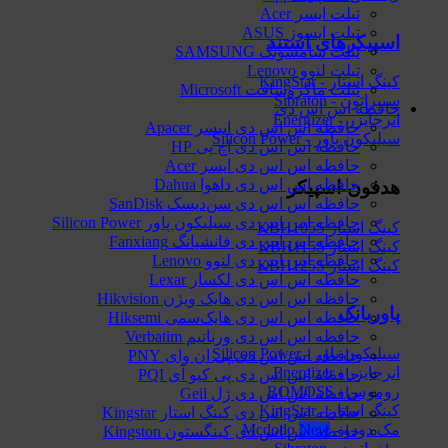
تبلت ایسر Acer
تبلت ایسوز ASUS
اسپیکرهای استند
تبلت سامسونگ SAMSUNG
تبلت لنوو Lenovo
کینگ استار - KingStar
تبلت ماکروسافت Microsoft
سیبراتون - Sibraton
حافظه اس اس دی
انرجایزر - Energizer
حافظه اس اس دی اپیسر Apacer
سیلیکون پاور - Silicon Power
حافظه اس اس دی اچ پی HP
حافظه اس اس دی ایسر Acer
حافظه اس اس دی داهوا Dahua
هدفون-اسپیکر
حافظه اس اس دی سن‌دیسک SanDisk
حافظه اس اس دی سیلیکون پاور Silicon Power
کینگ استار KBH105S
حافظه اس اس دی فانشیانگ Fanxiang
کینگ استار KBH115S
حافظه اس اس دی لنوو Lenovo
کینگ استار KBH125S
حافظه اس اس دی لکسار Lexar
حافظه اس اس دی هایک‌ ویژن Hikvision
پاوربانک
حافظه اس اس دی هایک‌سمی Hiksemi
حافظه اس اس دی ورباتیم Verbatim
سیلیکون پاور - Silicon Power
حافظه اس اس دی پی ان وای PNY
انرجایزر - Energizer
حافظه اس اس دی پی کیو آی PQI
روموس - ROMOSS
حافظه اس اس دی ژل Geil
کینگ استار - KingStar
حافظه اس اس دی کینگ استار Kingstar
مک دودو - Mcdodo
حافظه اس اس دی کینگستون Kingston