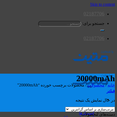
Skip to content
02187706
جستجو برای:
02187706
20000mAh
خانه
/
محصولات
/
محصولات برچسب خورده “20000mAh”
فیلتر
در حال نمایش یک نتیجه
محصولات
اسپیکرها
دسته‌های محصولات