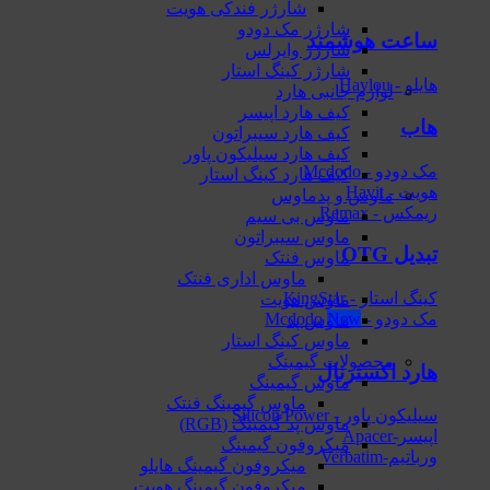
شارژر فندکی هویت
شارژر مک دودو
ساعت هوشمند
شارژر وایرلس
شارژر کینگ استار
هایلو - Haylou
لوازم جانبی هارد
کیف هارد اپیسر
هاب
کیف هارد سیبراتون
کیف هارد سیلیکون پاور
مک دودو - Mcdodo
کیف هارد کینگ استار
هویت - Havit
ماوس و پدماوس
ریمکس - Remax
ماوس بی سیم
ماوس سیبراتون
تبدیل OTG
ماوس فنتک
ماوس اداری فنتک
کینگ استار - KingStar
ماوس هویت
مک دودو - Mcdodo
ماوس پد
ماوس کینگ استار
محصولات گیمینگ
هارد اکسترنال
ماوس گیمینگ
ماوس گیمینگ فنتک
سیلیکون پاور - Silicon Power
ماوس‌ پد گیمینگ (RGB)
اپیسر-Apacer
میکروفون گیمینگ
ورباتیم-Verbatim
میکروفون گیمینگ هایلو
میکروفون گیمینگ هویت