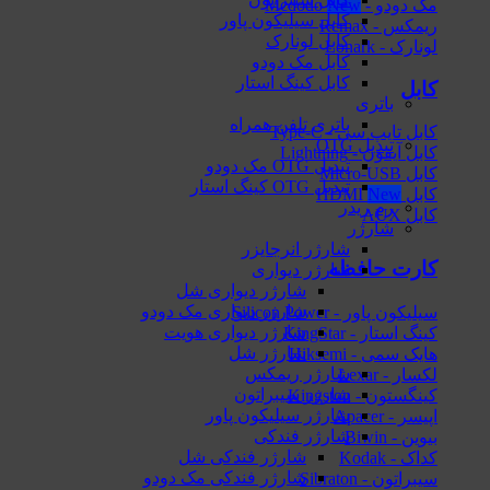
مک دودو - Mcdodo
کابل سیلیکون پاور
ریمکس - Remax
کابل لونارک
لونارک - Lonark
کابل مک دودو
کابل کینگ استار
کابل
باتری
باتری تلفن همراه
کابل تایپ سی - Type-C
تبدیل OTG
کابل آیفون - Lightning
تبدیل OTG مک دودو
کابل Micro-USB
تبدیل OTG کینگ استار
کابل HDMI
رم ریدر
کابل AUX
شارژر
شارژر انرجایزر
کارت حافظه
شارژر دیواری
شارژر دیواری شل
شارژر دیواری مک دودو
سیلیکون پاور - Silicon Power
شارژر دیواری هویت
کینگ استار - KingStar
شارژر شل
هایک‌ سمی - Hiksemi
شارژر ریمکس
لکسار - Lexar
شارژر سیبراتون
کینگستون - Kingston
شارژر سیلیکون پاور
اپیسر - Apacer
شارژر فندکی
بیوین - Biwin
شارژر فندکی شل
کداک - Kodak
شارژر فندکی مک دودو
سیبراتون - Sibraton