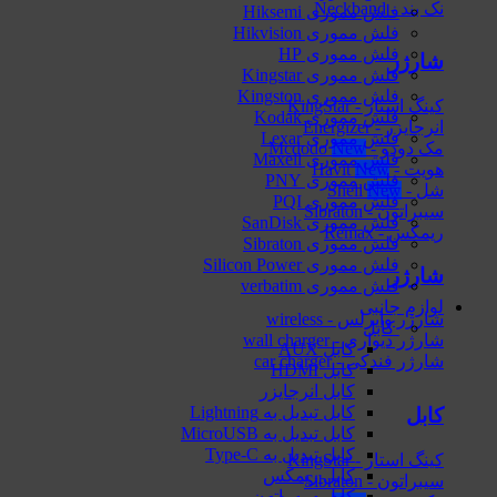
نک بند - Neckband
فلش مموری Hiksemi
فلش مموری Hikvision
فلش مموری HP
شارژر
فلش مموری Kingstar
فلش مموری Kingston
کینگ استار - KingStar
فلش مموری Kodak
انرجایزر - Energizer
فلش مموری Lexar
مک دودو - Mcdodo
فلش مموری Maxell
هویت - Havit
فلش مموری PNY
شل - Shell
فلش مموری PQI
سیبراتون - Sibraton
فلش مموری SanDisk
ریمکس - Remax
فلش مموری Sibraton
فلش مموری Silicon Power
شارژر
فلش مموری verbatim
لوازم جانبی
شارژر وایرلس - wireless
کابل
شارژر دیواری - wall charger
کابل AUX
شارژر فندکی - car charger
کابل HDMI
کابل انرجایزر
کابل تبدیل به Lightning
کابل
کابل تبدیل به MicroUSB
کابل تبدیل به Type-C
کینگ استار - KingStar
کابل ریمکس
سیبراتون - Sibraton
کابل سیبراتون