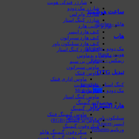
شارژر فندکی هویت
شارژر مک دودو
ساعت هوشمند
شارژر وایرلس
شارژر کینگ استار
هایلو - Haylou
لوازم جانبی هارد
کیف هارد اپیسر
هاب
کیف هارد سیبراتون
کیف هارد سیلیکون پاور
مک دودو - Mcdodo
کیف هارد کینگ استار
هویت - Havit
ماوس و پدماوس
ریمکس - Remax
ماوس بی سیم
ماوس سیبراتون
تبدیل OTG
ماوس فنتک
ماوس اداری فنتک
کینگ استار - KingStar
ماوس هویت
مک دودو - Mcdodo
ماوس پد
ماوس کینگ استار
محصولات گیمینگ
هارد اکسترنال
ماوس گیمینگ
ماوس گیمینگ فنتک
سیلیکون پاور - Silicon Power
ماوس‌ پد گیمینگ (RGB)
اپیسر-Apacer
میکروفون گیمینگ
ورباتیم-Verbatim
میکروفون گیمینگ هایلو
میکروفون گیمینگ هویت