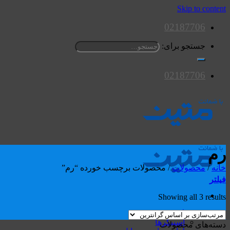
Skip to content
02187706
جستجو برای:
02187706
رم
خانه
/
محصولات
/
محصولات برچسب خورده “رم”
فیلتر
Showing all 3 results
محصولات
اسپیکرها
دسته‌های محصولات