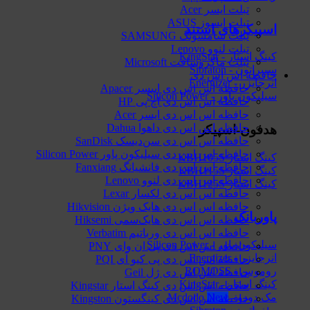
تبلت ایسر Acer
تبلت ایسوز ASUS
اسپیکرهای استند
تبلت سامسونگ SAMSUNG
تبلت لنوو Lenovo
کینگ استار - KingStar
تبلت ماکروسافت Microsoft
سیبراتون - Sibraton
حافظه اس اس دی
انرجایزر - Energizer
حافظه اس اس دی اپیسر Apacer
سیلیکون پاور - Silicon Power
حافظه اس اس دی اچ پی HP
حافظه اس اس دی ایسر Acer
حافظه اس اس دی داهوا Dahua
هدفون-اسپیکر
حافظه اس اس دی سن‌دیسک SanDisk
حافظه اس اس دی سیلیکون پاور Silicon Power
کینگ استار KBH105S
حافظه اس اس دی فانشیانگ Fanxiang
کینگ استار KBH115S
حافظه اس اس دی لنوو Lenovo
کینگ استار KBH125S
حافظه اس اس دی لکسار Lexar
حافظه اس اس دی هایک‌ ویژن Hikvision
پاوربانک
حافظه اس اس دی هایک‌سمی Hiksemi
حافظه اس اس دی ورباتیم Verbatim
سیلیکون پاور - Silicon Power
حافظه اس اس دی پی ان وای PNY
انرجایزر - Energizer
حافظه اس اس دی پی کیو آی PQI
روموس - ROMOSS
حافظه اس اس دی ژل Geil
کینگ استار - KingStar
حافظه اس اس دی کینگ استار Kingstar
مک دودو - Mcdodo
حافظه اس اس دی کینگستون Kingston