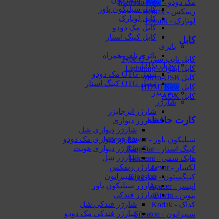
مک دودو - Mcdodo
کابل سیلیکون پاور
ریمکس - Remax
کابل لونارک
لونارک - Lonark
کابل مک دودو
کابل کینگ استار
کابل
باتری
باتری تلفن همراه
کابل تایپ سی - Type-C
تبدیل OTG
کابل آیفون - Lightning
تبدیل OTG مک دودو
کابل Micro-USB
تبدیل OTG کینگ استار
کابل HDMI
رم ریدر
کابل AUX
شارژر
شارژر انرجایزر
کارت حافظه
شارژر دیواری
شارژر دیواری شل
شارژر دیواری مک دودو
سیلیکون پاور - Silicon Power
شارژر دیواری هویت
کینگ استار - KingStar
شارژر شل
هایک‌ سمی - Hiksemi
شارژر ریمکس
لکسار - Lexar
شارژر سیبراتون
کینگستون - Kingston
شارژر سیلیکون پاور
اپیسر - Apacer
شارژر فندکی
بیوین - Biwin
شارژر فندکی شل
کداک - Kodak
شارژر فندکی مک دودو
سیبراتون - Sibraton