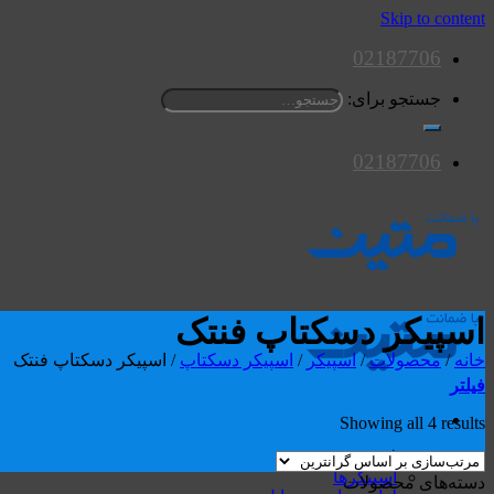
Skip to content
02187706
جستجو برای:
02187706
اسپیکر دسکتاپ فنتک
خانه
/
محصولات
/
اسپیکر
/
اسپیکر دسکتاپ
/
اسپیکر دسکتاپ فنتک
فیلتر
Showing all 4 results
محصولات
اسپیکرها
دسته‌های محصولات