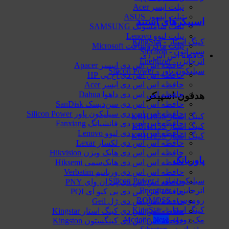
تبلت ایسر Acer
تبلت ایسوز ASUS
اسپیکرهای استند
تبلت سامسونگ SAMSUNG
تبلت لنوو Lenovo
کینگ استار - KingStar
تبلت ماکروسافت Microsoft
سیبراتون - Sibraton
حافظه اس اس دی
انرجایزر - Energizer
حافظه اس اس دی اپیسر Apacer
سیلیکون پاور - Silicon Power
حافظه اس اس دی اچ پی HP
حافظه اس اس دی ایسر Acer
حافظه اس اس دی داهوا Dahua
هدفون-اسپیکر
حافظه اس اس دی سن‌دیسک SanDisk
حافظه اس اس دی سیلیکون پاور Silicon Power
کینگ استار KBH105S
حافظه اس اس دی فانشیانگ Fanxiang
کینگ استار KBH115S
حافظه اس اس دی لنوو Lenovo
کینگ استار KBH125S
حافظه اس اس دی لکسار Lexar
حافظه اس اس دی هایک‌ ویژن Hikvision
پاوربانک
حافظه اس اس دی هایک‌سمی Hiksemi
حافظه اس اس دی ورباتیم Verbatim
سیلیکون پاور - Silicon Power
حافظه اس اس دی پی ان وای PNY
انرجایزر - Energizer
حافظه اس اس دی پی کیو آی PQI
روموس - ROMOSS
حافظه اس اس دی ژل Geil
کینگ استار - KingStar
حافظه اس اس دی کینگ استار Kingstar
مک دودو - Mcdodo
حافظه اس اس دی کینگستون Kingston