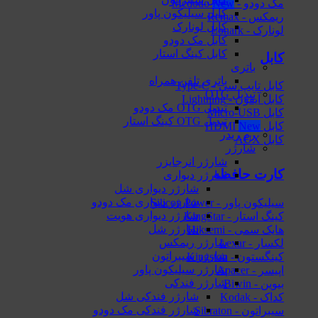
مک دودو - Mcdodo
کابل سیلیکون پاور
ریمکس - Remax
کابل لونارک
لونارک - Lonark
کابل مک دودو
کابل کینگ استار
کابل
باتری
باتری تلفن همراه
کابل تایپ سی - Type-C
تبدیل OTG
کابل آیفون - Lightning
تبدیل OTG مک دودو
کابل Micro-USB
تبدیل OTG کینگ استار
کابل HDMI
رم ریدر
کابل AUX
شارژر
شارژر انرجایزر
کارت حافظه
شارژر دیواری
شارژر دیواری شل
شارژر دیواری مک دودو
سیلیکون پاور - Silicon Power
شارژر دیواری هویت
کینگ استار - KingStar
شارژر شل
هایک‌ سمی - Hiksemi
شارژر ریمکس
لکسار - Lexar
شارژر سیبراتون
کینگستون - Kingston
شارژر سیلیکون پاور
اپیسر - Apacer
شارژر فندکی
بیوین - Biwin
شارژر فندکی شل
کداک - Kodak
شارژر فندکی مک دودو
سیبراتون - Sibraton