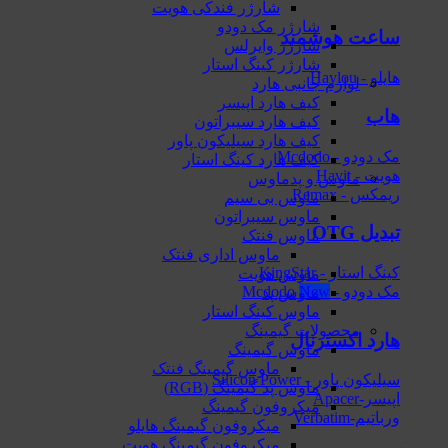
شارژر فندکی هویت
شارژر مک دودو
ساعت هوشمند
شارژر وایرلس
شارژر کینگ استار
هایلو - Haylou
لوازم جانبی هارد
کیف هارد اپیسر
هاب
کیف هارد سیبراتون
کیف هارد سیلیکون پاور
مک دودو - Mcdodo
کیف هارد کینگ استار
هویت - Havit
ماوس و پدماوس
ریمکس - Remax
ماوس بی سیم
ماوس سیبراتون
تبدیل OTG
ماوس فنتک
ماوس اداری فنتک
کینگ استار - KingStar
ماوس هویت
مک دودو - Mcdodo
ماوس پد
ماوس کینگ استار
محصولات گیمینگ
هارد اکسترنال
ماوس گیمینگ
ماوس گیمینگ فنتک
سیلیکون پاور - Silicon Power
ماوس‌ پد گیمینگ (RGB)
اپیسر-Apacer
میکروفون گیمینگ
ورباتیم-Verbatim
میکروفون گیمینگ هایلو
میکروفون گیمینگ هویت