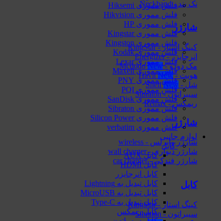
نک بند - Neckband
فلش مموری Hiksemi
فلش مموری Hikvision
فلش مموری HP
شارژر
فلش مموری Kingstar
فلش مموری Kingston
کینگ استار - KingStar
فلش مموری Kodak
انرجایزر - Energizer
فلش مموری Lexar
مک دودو - Mcdodo
فلش مموری Maxell
هویت - Havit
فلش مموری PNY
شل - Shell
فلش مموری PQI
سیبراتون - Sibraton
فلش مموری SanDisk
ریمکس - Remax
فلش مموری Sibraton
فلش مموری Silicon Power
شارژر
فلش مموری verbatim
لوازم جانبی
شارژر وایرلس - wireless
کابل
شارژر دیواری - wall charger
کابل AUX
شارژر فندکی - car charger
کابل HDMI
کابل انرجایزر
کابل تبدیل به Lightning
کابل
کابل تبدیل به MicroUSB
کابل تبدیل به Type-C
کینگ استار - KingStar
کابل ریمکس
سیبراتون - Sibraton
کابل سیبراتون