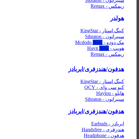
سیبراتون - Sibraton
ریمکس - Remax
هولدر
کینگ استار - KingStar
سیبراتون - Sibraton
مک دودو - Mcdodo
هویت - Havit
ریمکس - Remax
هدفون/هندزفری/ایربادز
کینگ استار - KingStar
کیو سی وای - QCY
هایلو - Haylou
سیبراتون - Sibraton
هدفون/هندزفری/ایربادز
ایربادز - Earbuds
هندزفری - Handsfree
هدفون - Headphone