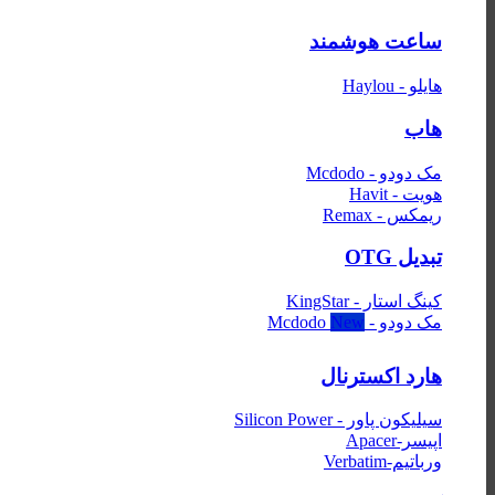
ساعت هوشمند
هایلو - Haylou
هاب
مک دودو - Mcdodo
هویت - Havit
ریمکس - Remax
تبدیل OTG
کینگ استار - KingStar
مک دودو - Mcdodo
هارد اکسترنال
سیلیکون پاور - Silicon Power
اپیسر-Apacer
ورباتیم-Verbatim