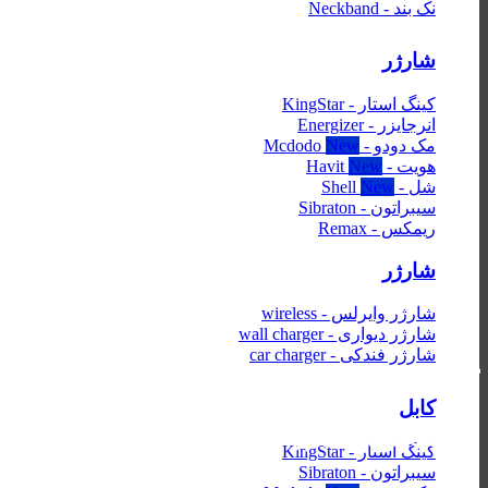
نک بند - Neckband
شارژر
کینگ استار - KingStar
انرجایزر - Energizer
مک دودو - Mcdodo
هویت - Havit
شل - Shell
سیبراتون - Sibraton
ریمکس - Remax
شارژر
شارژر وایرلس - wireless
شارژر دیواری - wall charger
شارژر فندکی - car charger
کابل فست شارژ type-c ریمکس
کابل
با شدت جریان 5 آمپر
کینگ استار - KingStar
سیبراتون - Sibraton