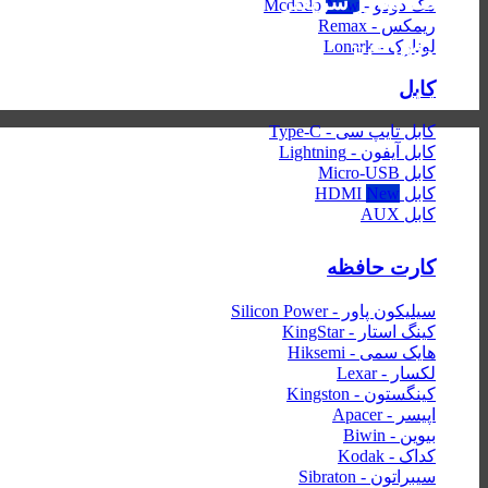
99درصد شارژ سریعتر
مک دودو - Mcdodo
ریمکس - Remax
لونارک - Lonark
مدل RC-188a
کابل
کابل انتقال دیتای فست شارژ سری Lesu PRO
کابل تایپ سی - Type-C
کابل آیفون - Lightning
کابل Micro-USB
کابل HDMI
کابل AUX
کارت حافظه
سیلیکون پاور - Silicon Power
کینگ استار - KingStar
هایک‌ سمی - Hiksemi
لکسار - Lexar
کینگستون - Kingston
اپیسر - Apacer
بیوین - Biwin
کداک - Kodak
سیبراتون - Sibraton