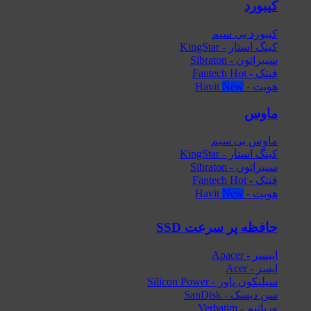
کیبورد
کیبورد بی سیم
کینگ استار - KingStar
سیبراتون - Sibraton
فنتک - Fantech
هویت - Havit
ماوس
ماوس بی سیم
کینگ استار - KingStar
سیبراتون - Sibraton
فنتک - Fantech
هویت - Havit
حافظه پر سرعت SSD
اپیسر - Apacer
ایسر - Acer
سیلیکون پاور - Silicon Power
سن دیسک - SanDisk
ورباتیم - Verbatim