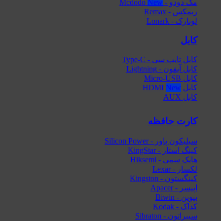
مک دودو - Mcdodo
ریمکس - Remax
لونارک - Lonark
کابل
کابل تایپ سی - Type-C
کابل آیفون - Lightning
کابل Micro-USB
کابل HDMI
کابل AUX
کارت حافظه
سیلیکون پاور - Silicon Power
کینگ استار - KingStar
هایک‌ سمی - Hiksemi
لکسار - Lexar
کینگستون - Kingston
اپیسر - Apacer
بیوین - Biwin
کداک - Kodak
سیبراتون - Sibraton