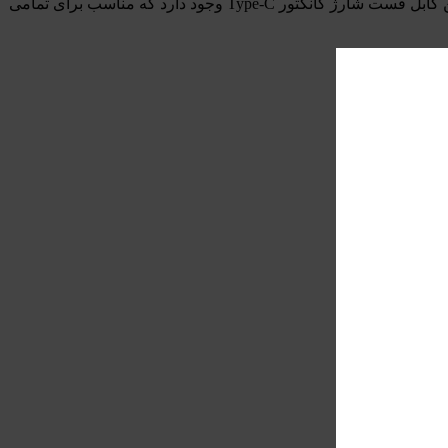
می‌توانید علاوه بر شارژ دستگاه اندروید خود، اطلاعاتتان را نیز با سرعت بالا منتقل کنید. در دو سمت این کابل فست شارژ کانکتور Type-C وجود دارد که مناسب برای تمامی