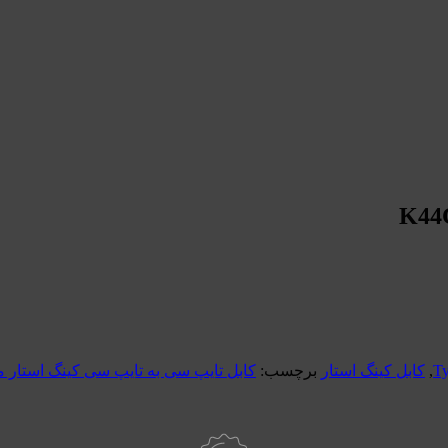
,
کابل کینگ استار
برچسب:
کابل تایپ سی به تایپ سی کینگ استار مدل 