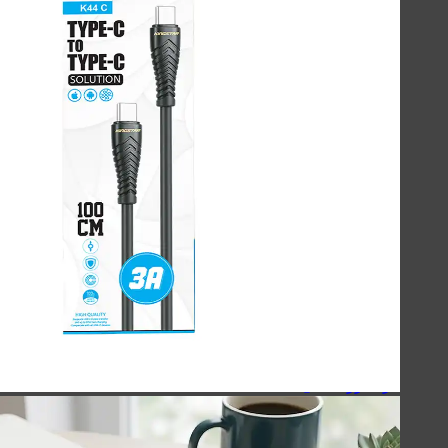
لوازم جانبی موبایل
لوازم جانبی کامپیوتر
حافظه‌ها
گجت‌ها، لوازم‌خانگی‌ و سفر
صنعتی
اسپیکر
کینگ استار - KingStar
سیبراتون - Sibraton
انرجایزر - Energizer
سیلیکون پاور - Silicon Power
هویت - Havit
ریمکس - Remax
اسپیکرهای دسکتاپی
کینگ استار - KingStar
سیبراتون - Sibraton
انرجایزر - Energizer
سیلیکون پاور - Silicon Power
هویت - Havit
ریمکس - Remax