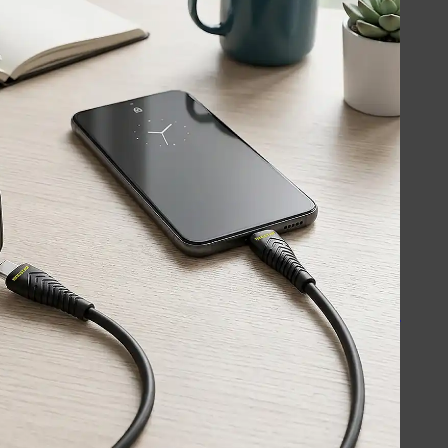
اسپیکرهای استند
کینگ استار - KingStar
سیبراتون - Sibraton
انرجایزر - Energizer
سیلیکون پاور - Silicon Power
هدفون-اسپیکر
کینگ استار KBH105S
کینگ استار KBH115S
کینگ استار KBH125S
پاوربانک
سیلیکون پاور - Silicon Power
انرجایزر - Energizer
روموس - ROMOSS
کینگ استار - KingStar
مک دودو - Mcdodo