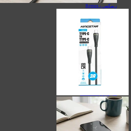
سیبراتون - Sibraton
ریمکس - Remax
هولدر
کینگ استار - KingStar
سیبراتون - Sibraton
مک دودو - Mcdodo
هویت - Havit
ریمکس - Remax
هدفون/هندزفری/ایربادز
کینگ استار - KingStar
کیو سی وای - QCY
هایلو - Haylou
سیبراتون - Sibraton
هدفون/هندزفری/ایربادز
ایربادز - Earbuds
هندزفری - Handsfree
هدفون - Headphone