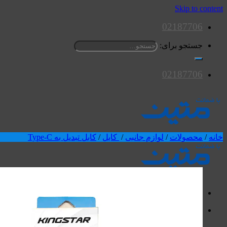
Skip to content
02187706
جستجو برای:
02187706
خانه
/
محصولات
/
لوازم جانبی
/
کابل
/
کابل تبدیل به Type-C
محصولات
اسپیکرها