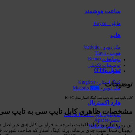
ساعت هوشمند
هایلو - Haylou
هاب
مک دودو - Mcdodo
هویت - Havit
ریمکس - Remax
توضیحات
توضیحات تکمیلی
تبدیل OTG
نظرات (0)
کینگ استار - KingStar
توضیحات
مک دودو - Mcdodo
کابل تایپ سی به تایپ سی کینگ استار مدل K44C
هارد اکسترنال
مشخصات ظاهری کابل تایپ سی به تایپ سی کینگ استار (tar
سیلیکون پاور - Silicon Power
اپیسر-Apacer
این روزها داشتن کابل باکیفیت با توجه به فراوانی کابل‌های غیر اصل 
ورباتیم-Verbatim
دیجیتال شما آسیب جدی برساند. برند کینگ استار که صاحب شهرت خاصی