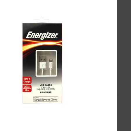
اسپیکرهای استند
کینگ استار - KingStar
سیبراتون - Sibraton
انرجایزر - Energizer
سیلیکون پاور - Silicon Power
هدفون-اسپیکر
کینگ استار KBH105S
کینگ استار KBH115S
کینگ استار KBH125S
پاوربانک
سیلیکون پاور - Silicon Power
انرجایزر - Energizer
روموس - ROMOSS
کینگ استار - KingStar
مک دودو - Mcdodo