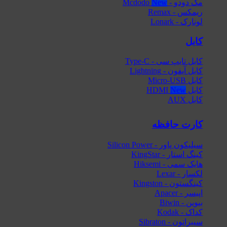
مک دودو - Mcdodo
ریمکس - Remax
لونارک - Lonark
کابل
کابل تایپ سی - Type-C
کابل آیفون - Lightning
کابل Micro-USB
کابل HDMI
کابل AUX
کارت حافظه
سیلیکون پاور - Silicon Power
کینگ استار - KingStar
هایک‌ سمی - Hiksemi
لکسار - Lexar
کینگستون - Kingston
اپیسر - Apacer
بیوین - Biwin
کداک - Kodak
سیبراتون - Sibraton