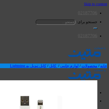
Skip to content
02187706
جستجو برای:
02187706
خانه
/
محصولات
/
لوازم جانبی
/
کابل
/
کابل تبدیل به Lightning
محصولات
اسپیکرها