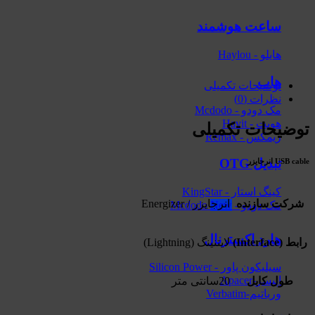
ساعت هوشمند
هایلو - Haylou
هاب
توضیحات تکمیلی
نظرات (0)
مک دودو - Mcdodo
هویت - Havit
توضیحات تکمیلی
ریمکس - Remax
تبدیل OTG
USB cable انرجایزر
کینگ استار - KingStar
شرکت سازنده
انرجایزر / Energizer
مک دودو - Mcdodo
هارد اکسترنال
رابط (Interface)
لایتنینگ (Lightning)
سیلیکون پاور - Silicon Power
اپیسر-Apacer
طول کابل
20سانتی متر
ورباتیم-Verbatim