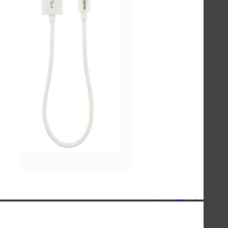
لوازم جانبی موبایل
لوازم جانبی کامپیوتر
حافظه‌ها
گجت‌ها، لوازم‌خانگی‌ و سفر
صنعتی
اسپیکر
کینگ استار - KingStar
سیبراتون - Sibraton
انرجایزر - Energizer
سیلیکون پاور - Silicon Power
هویت - Havit
ریمکس - Remax
اسپیکرهای دسکتاپی
کینگ استار - KingStar
سیبراتون - Sibraton
انرجایزر - Energizer
سیلیکون پاور - Silicon Power
هویت - Havit
ریمکس - Remax