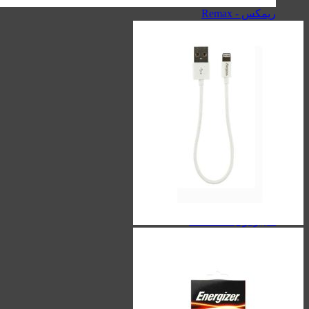
سیبراتون - Sibraton
ریمکس - Remax
هولدر
کینگ استار - KingStar
سیبراتون - Sibraton
مک دودو - Mcdodo
هویت - Havit
ریمکس - Remax
هدفون/هندزفری/ایربادز
کینگ استار - KingStar
کیو سی وای - QCY
هایلو - Haylou
سیبراتون - Sibraton
هدفون/هندزفری/ایربادز
ایربادز - Earbuds
هندزفری - Handsfree
هدفون - Headphone