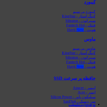
کیبورد
کیبورد بی سیم
کینگ استار - KingStar
سیبراتون - Sibraton
فنتک - Fantech
هویت - Havit
ماوس
ماوس بی سیم
کینگ استار - KingStar
سیبراتون - Sibraton
فنتک - Fantech
هویت - Havit
حافظه پر سرعت SSD
اپیسر - Apacer
ایسر - Acer
سیلیکون پاور - Silicon Power
سن دیسک - SanDisk
توضیحات تکمیلی
ورباتیم - Verbatim