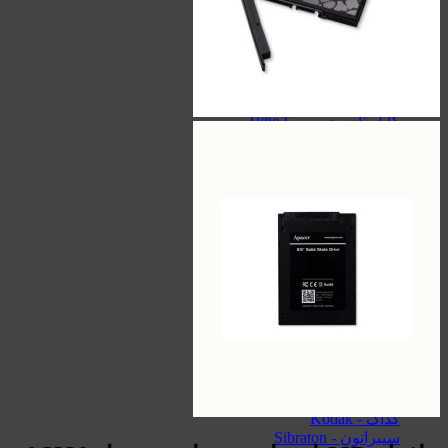
مک دودو - Mcdodo
ریمکس - Remax
لونارک - Lonark
کابل
کابل تایپ سی - Type-C
کابل آیفون - Lightning
کابل Micro-USB
کابل HDMI
کابل AUX
کارت حافظه
سیلیکون پاور - Silicon Power
کینگ استار - KingStar
هایک‌ سمی - Hiksemi
لکسار - Lexar
کینگستون - Kingston
اپیسر - Apacer
بیوین - Biwin
کداک - Kodak
سیبراتون - Sibraton