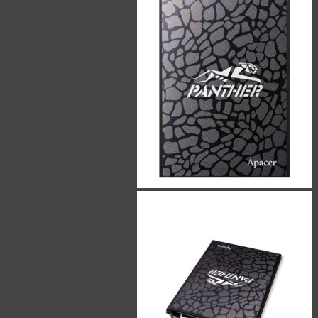
نک بند - Neckband
شارژر
کینگ استار - KingStar
انرجایزر - Energizer
مک دودو - Mcdodo
هویت - Havit
شل - Shell
سیبراتون - Sibraton
ریمکس - Remax
شارژر
شارژر وایرلس - wireless
شارژر دیواری - wall charger
شارژر فندکی - car charger
کابل
کینگ استار - KingStar
سیبراتون - Sibraton