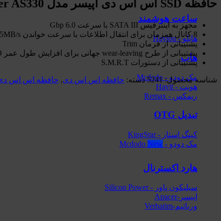
حافظه SSD اس اس دی اپیسر مدل Apacer AS330
ساعت هوشمند
مجهز به اینترفیس SATA III با سرعت 6.0 Gbp
8 کانال همزمان برای انتقال اطلاعات با سرعت خواندن 545MB/s و سرعت نوشتن 520MB/s در ظرفیت 128GB و بالاتر
هایلو - Haylou
پشتیبانی از فرمان Trim
پشتیبانی از طرح wear-leaving جهانی برای افزایش طول عمر SSD
هاب
پشتیبانی از دستورات S.M.R.T
مک دودو - Mcdodo
شناسه محصول:
5241
دسته:
حافظه اس اس دی
,
حافظه اس اس دی اپیسر
هویت - Havit
ریمکس - Remax
تبدیل OTG
کینگ استار - KingStar
مک دودو - Mcdodo
هارد اکسترنال
سیلیکون پاور - Silicon Power
اپیسر-Apacer
ورباتیم-Verbatim