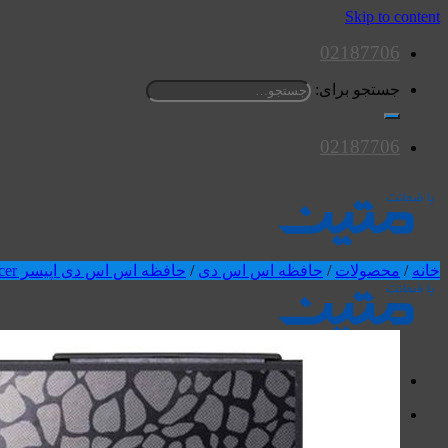
Skip to content
02187706
جستجو برای:
02187706
خانه
/
محصولات
/
حافظه اس اس دی
/
حافظه اس اس دی اپیسر Apacer
محصولات
اسپیکرها