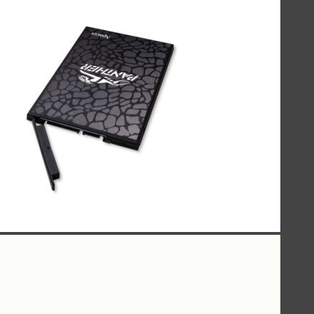
اسپیکرهای استند
کینگ استار - KingStar
سیبراتون - Sibraton
انرجایزر - Energizer
سیلیکون پاور - Silicon Power
هدفون-اسپیکر
کینگ استار KBH105S
کینگ استار KBH115S
کینگ استار KBH125S
پاوربانک
سیلیکون پاور - Silicon Power
انرجایزر - Energizer
روموس - ROMOSS
کینگ استار - KingStar
مک دودو - Mcdodo