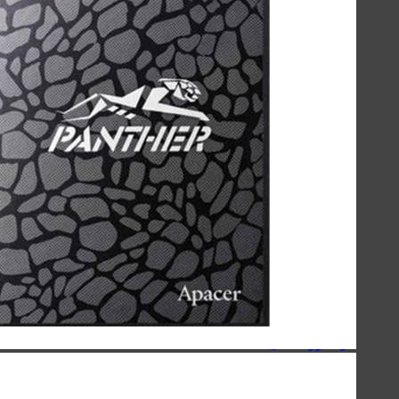
لوازم جانبی موبایل
لوازم جانبی کامپیوتر
حافظه‌ها
گجت‌ها، لوازم‌خانگی‌ و سفر
صنعتی
اسپیکر
کینگ استار - KingStar
سیبراتون - Sibraton
انرجایزر - Energizer
سیلیکون پاور - Silicon Power
هویت - Havit
ریمکس - Remax
اسپیکرهای دسکتاپی
کینگ استار - KingStar
سیبراتون - Sibraton
انرجایزر - Energizer
سیلیکون پاور - Silicon Power
هویت - Havit
ریمکس - Remax