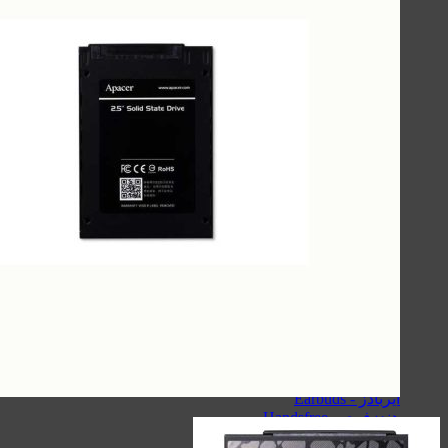
سیبراتون - Sibraton
ریمکس - Remax
هولدر
کینگ استار - KingStar
سیبراتون - Sibraton
مک دودو - Mcdodo
هویت - Havit
ریمکس - Remax
هدفون/هندزفری/ایربادز
کینگ استار - KingStar
کیو سی وای - QCY
هایلو - Haylou
سیبراتون - Sibraton
هدفون/هندزفری/ایربادز
ایربادز - Earbuds
هندزفری - Handsfree
هدفون - Headphone