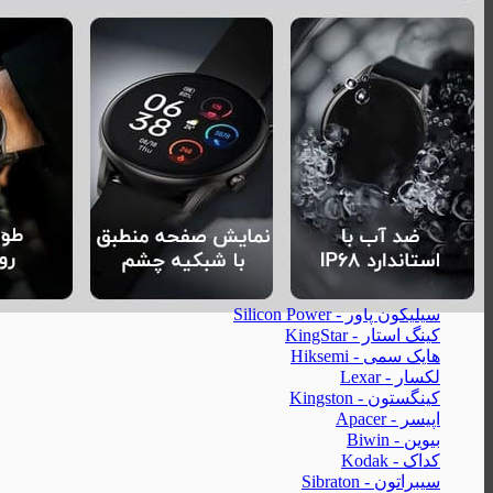
مک دودو - Mcdodo
ریمکس - Remax
لونارک - Lonark
کابل
کابل تایپ سی - Type-C
کابل آیفون - Lightning
کابل Micro-USB
کابل HDMI
کابل AUX
کارت حافظه
سیلیکون پاور - Silicon Power
کینگ استار - KingStar
هایک‌ سمی - Hiksemi
لکسار - Lexar
کینگستون - Kingston
اپیسر - Apacer
بیوین - Biwin
کداک - Kodak
سیبراتون - Sibraton