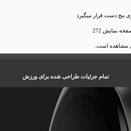
 به راحتی روی مچ دست قرار میگیرد
و سبک زیبا و شیکی را در کنار هم قرار میدهد. هایلو RT2 با صفحه نمایش 272
ل مشاهده است.
تمام جزئیات طراحی شده برای ورزش