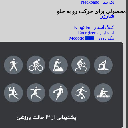
نک بند - Neckband
محصولی برای حرکت رو به جلو
شارژر
کینگ استار - KingStar
انرجایزر - Energizer
مک دودو - Mcdodo
هویت - Havit
شل - Shell
سیبراتون - Sibraton
ریمکس - Remax
شارژر
شارژر وایرلس - wireless
شارژر دیواری - wall charger
شارژر فندکی - car charger
کابل
کینگ استار - KingStar
سیبراتون - Sibraton