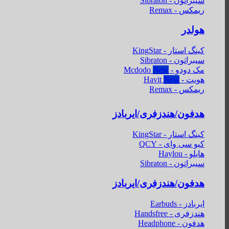
سیبراتون - Sibraton
ریمکس - Remax
هولدر
کینگ استار - KingStar
سیبراتون - Sibraton
مک دودو - Mcdodo
هویت - Havit
ریمکس - Remax
هدفون/هندزفری/ایربادز
کینگ استار - KingStar
کیو سی وای - QCY
هایلو - Haylou
سیبراتون - Sibraton
هدفون/هندزفری/ایربادز
ایربادز - Earbuds
هندزفری - Handsfree
هدفون - Headphone