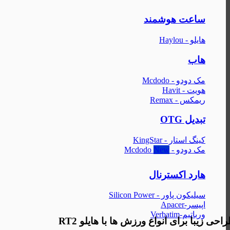
ساعت هوشمند
هایلو - Haylou
هاب
مک دودو - Mcdodo
هویت - Havit
ریمکس - Remax
تبدیل OTG
کینگ استار - KingStar
مک دودو - Mcdodo
هارد اکسترنال
سیلیکون پاور - Silicon Power
اپیسر-Apacer
ورباتیم-Verbatim
احی زیبا برای انواع ورزش ها با هایلو RT2