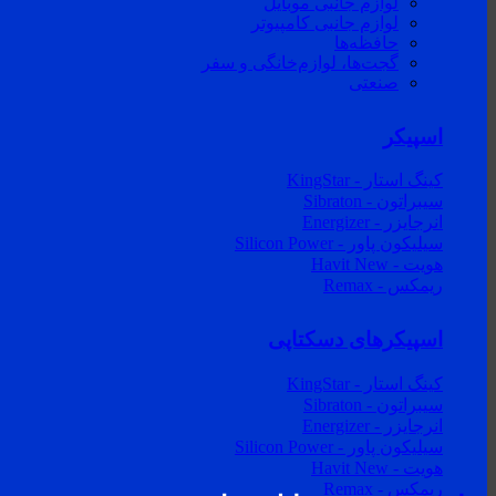
لوازم جانبی موبایل
لوازم جانبی کامپیوتر
حافظه‌ها
گجت‌ها، لوازم‌خانگی‌ و سفر
صنعتی
اسپیکر
کینگ استار - KingStar
سیبراتون - Sibraton
انرجایزر - Energizer
سیلیکون پاور - Silicon Power
هویت - Havit
ریمکس - Remax
اسپیکرهای دسکتاپی
کینگ استار - KingStar
سیبراتون - Sibraton
انرجایزر - Energizer
سیلیکون پاور - Silicon Power
هویت - Havit
ریمکس - Remax