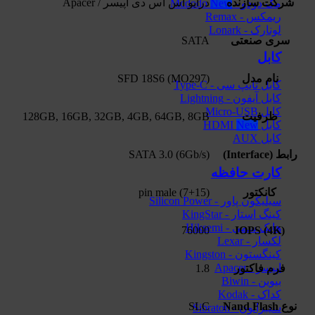
شرکت سازنده
درایو اس اس دی اپیسر / Apacer
مک دودو - Mcdodo
ریمکس - Remax
لونارک - Lonark
سری صنعتی
SATA
کابل
نام مدل
SFD 18S6 (MO297)
کابل تایپ سی - Type-C
کابل آیفون - Lightning
کابل Micro-USB
ظرفیت
128GB, 16GB, 32GB, 4GB, 64GB, 8GB
کابل HDMI
کابل AUX
رابط (Interface)
SATA 3.0 (6Gb/s)
کارت حافظه
کانکتور
(7+15) pin male
سیلیکون پاور - Silicon Power
کینگ استار - KingStar
هایک‌ سمی - Hiksemi
76000
IOPS (4K)
لکسار - Lexar
کینگستون - Kingston
اپیسر - Apacer
فرم فاکتور
1.8
بیوین - Biwin
کداک - Kodak
نوع Nand Flash
SLC
سیبراتون - Sibraton