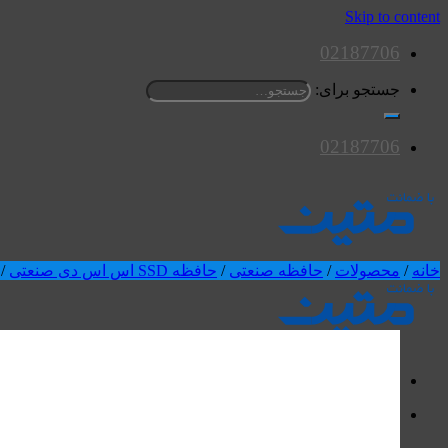
Skip to content
02187706
جستجو برای:
02187706
خانه
/
محصولات
/
حافظه صنعتی
/
حافظه SSD اس اس دی صنعتی
/
محصولات
اسپیکرها