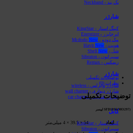
نک بند - Neckband
شارژر
کینگ استار - KingStar
انرجایزر - Energizer
مک دودو - Mcdodo
هویت - Havit
شل - Shell
سیبراتون - Sibraton
ریمکس - Remax
شارژر
توضیحات تکمیلی
نظرات (0)
شارژر وایرلس - wireless
شارژر دیواری - wall charger
توضیحات تکمیلی
شارژر فندکی - car charger
SFD18S6(MO297) اپیسر
کابل
ابعاد
54 × 39.5 × 4 میلی‌متر
کینگ استار - KingStar
سیبراتون - Sibraton