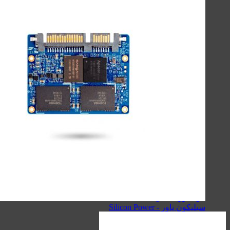
لوازم جانبی موبایل
لوازم جانبی کامپیوتر
حافظه‌ها
گجت‌ها، لوازم‌خانگی‌ و سفر
صنعتی
اسپیکر
کینگ استار - KingStar
سیبراتون - Sibraton
انرجایزر - Energizer
سیلیکون پاور - Silicon Power
هویت - Havit
ریمکس - Remax
اسپیکرهای دسکتاپی
کینگ استار - KingStar
سیبراتون - Sibraton
انرجایزر - Energizer
سیلیکون پاور - Silicon Power
هویت - Havit
ریمکس - Remax