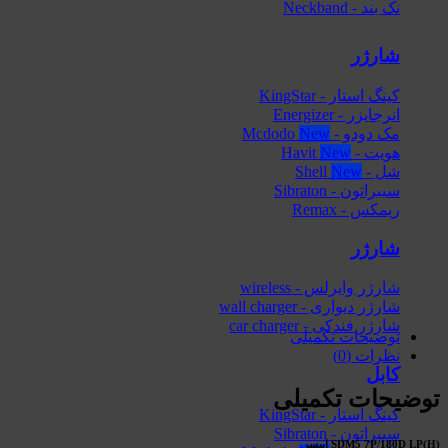
نک بند - Neckband
شارژر
کینگ استار - KingStar
انرجایزر - Energizer
مک دودو - Mcdodo
هویت - Havit
شل - Shell
سیبراتون - Sibraton
ریمکس - Remax
شارژر
شارژر وایرلس - wireless
شارژر دیواری - wall charger
شارژر فندکی - car charger
توضیحات تکمیلی
نظرات (0)
کابل
توضیحات تکمیلی
کینگ استار - KingStar
سیبراتون - Sibraton
SDM5 7P/180D LP(H) اپیسر