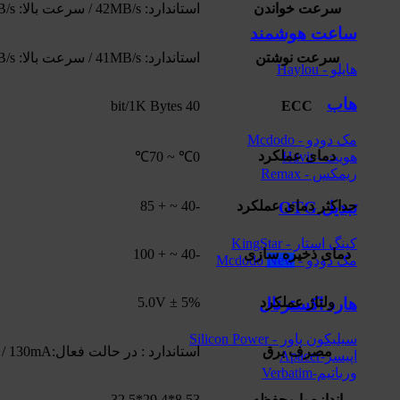
سرعت خواندن
استاندارد: 42MB/s / سرعت بالا: 290MB/s
ساعت هوشمند
سرعت نوشتن
استاندارد: 41MB/s / سرعت بالا: 265MB/s
هایلو - Haylou
هاب
40 bit/1K Bytes
ECC
مک دودو - Mcdodo
دمای عملکرد
هویت - Havit
0℃ ~ 70℃
ریمکس - Remax
حداکثر دمای عملکرد
-40 ~ + 85
تبدیل OTG
کینگ استار - KingStar
دمای ذخیره سازی
-40 ~ + 100
مک دودو - Mcdodo
ولتاژ عملکرد
5.0V ± 5%
هارد اکسترنال
سیلیکون پاور - Silicon Power
مصرف برق
استاندارد : در حالت فعال:130mA / در حالت غیر فعال:95mA, سرعت بالا : در حالت فعال:275mA / در حالت غیر فعال:55mA
اپیسر-Apacer
ورباتیم-Verbatim
اندازه با محفظه
8.53*29.4*32.5