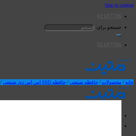
Skip to content
02187706
جستجو برای:
02187706
خانه
/
محصولات
/
حافظه صنعتی
/
حافظه SSD اس اس دی صنعتی
/
محصولات
اسپیکرها