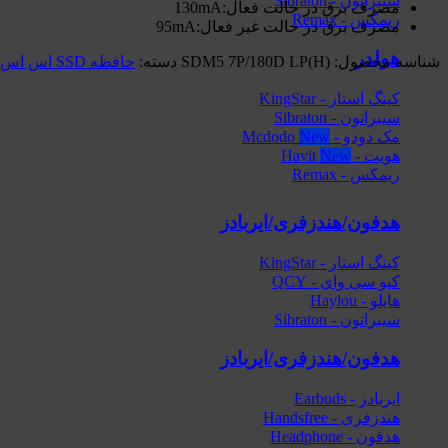
سیبراتون - Sibraton
مصرف برق در حالت فعال:130mA
ریمکس - Remax
مصرف برق در حالت غیر فعال:95mA
هولدر
شناسه محصول:
SDM5 7P/180D LP(H)
دسته:
حافظه SSD اس اس دی صنعتی
کینگ استار - KingStar
سیبراتون - Sibraton
مک دودو - Mcdodo
هویت - Havit
ریمکس - Remax
هدفون/هندزفری/ایربادز
کینگ استار - KingStar
کیو سی وای - QCY
هایلو - Haylou
سیبراتون - Sibraton
هدفون/هندزفری/ایربادز
ایربادز - Earbuds
هندزفری - Handsfree
هدفون - Headphone