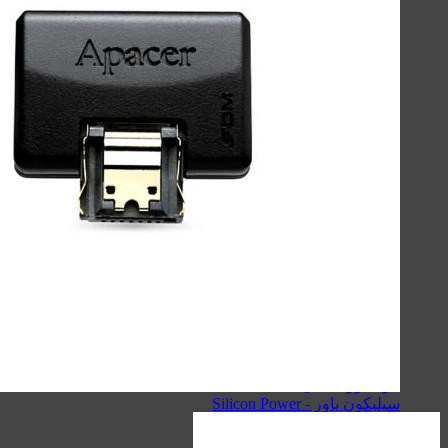
لوازم جانبی موبایل
لوازم جانبی کامپیوتر
حافظه‌ها
گجت‌ها، لوازم‌خانگی‌ و سفر
صنعتی
اسپیکر
کینگ استار - KingStar
سیبراتون - Sibraton
انرجایزر - Energizer
سیلیکون پاور - Silicon Power
هویت - Havit
ریمکس - Remax
اسپیکرهای دسکتاپی
کینگ استار - KingStar
سیبراتون - Sibraton
انرجایزر - Energizer
سیلیکون پاور - Silicon Power
هویت - Havit
ریمکس - Remax