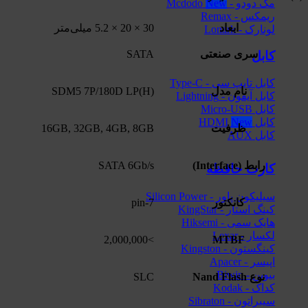
مک دودو - Mcdodo
ریمکس - Remax
ابعاد
30 × 20 × 5.2 میلی‌متر
لونارک - Lonark
سری صنعتی
SATA
کابل
کابل تایپ سی - Type-C
نام مدل
SDM5 7P/180D LP(H)
کابل آیفون - Lightning
کابل Micro-USB
کابل HDMI
ظرفیت
16GB, 32GB, 4GB, 8GB
کابل AUX
رابط (Interface)
SATA 6Gb/s
کارت حافظه
سیلیکون پاور - Silicon Power
کانکتور
7-pin
کینگ استار - KingStar
هایک‌ سمی - Hiksemi
لکسار - Lexar
>2,000,000
MTBF
کینگستون - Kingston
اپیسر - Apacer
بیوین - Biwin
نوع Nand Flash
SLC
کداک - Kodak
سیبراتون - Sibraton