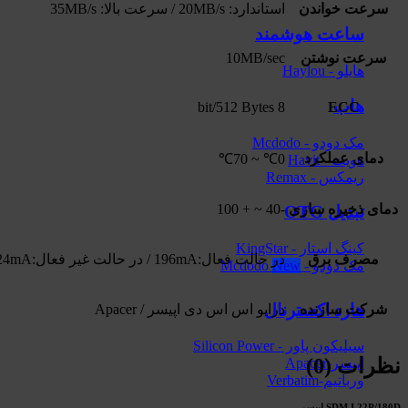
سرعت خواندن
استاندارد: 20MB/s / سرعت بالا: 35MB/s
ساعت هوشمند
سرعت نوشتن
10MB/sec
هایلو - Haylou
هاب
8 bit/512 Bytes
ECC
مک دودو - Mcdodo
دمای عملکرد
0℃ ~ 70℃
هویت - Havit
ریمکس - Remax
دمای ذخیره سازی
-40 ~ + 100
تبدیل OTG
کینگ استار - KingStar
مصرف برق
در حالت فعال:196mA / در حالت غیر فعال:124mA
مک دودو - Mcdodo
هارد اکسترنال
شرکت سازنده
درایو اس اس دی اپیسر / Apacer
سیلیکون پاور - Silicon Power
نظرات (0)
اپیسر-Apacer
ورباتیم-Verbatim
SDM I 22P/180D اپیسر