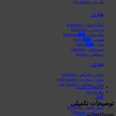
نک بند - Neckband
شارژر
کینگ استار - KingStar
انرجایزر - Energizer
مک دودو - Mcdodo
هویت - Havit
شل - Shell
سیبراتون - Sibraton
ریمکس - Remax
شارژر
شارژر وایرلس - wireless
شارژر دیواری - wall charger
شارژر فندکی - car charger
توضیحات تکمیلی
نظرات (0)
کابل
توضیحات تکمیلی
کینگ استار - KingStar
سیبراتون - Sibraton
SDM I 22P/180D اپیسر