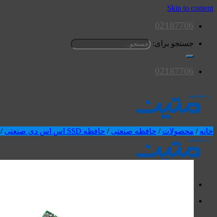
Skip to content
02187706
جستجو برای:
02187706
خانه
/
محصولات
/
حافظه صنعتی
/
حافظه SSD اس اس دی صنعتی
/
محصولات
اسپیکرها