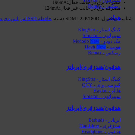
سیبراتون - Sibraton
مصرف برق در حالت فعال:196mA
ریمکس - Remax
مصرف برق در حالت غیر فعال:124mA
هولدر
شناسه محصول:
SDM I 22P/180D
دسته:
حافظه SSD اس اس دی صنعتی
کینگ استار - KingStar
سیبراتون - Sibraton
مک دودو - Mcdodo
هویت - Havit
ریمکس - Remax
هدفون/هندزفری/ایربادز
کینگ استار - KingStar
کیو سی وای - QCY
هایلو - Haylou
سیبراتون - Sibraton
هدفون/هندزفری/ایربادز
ایربادز - Earbuds
هندزفری - Handsfree
هدفون - Headphone