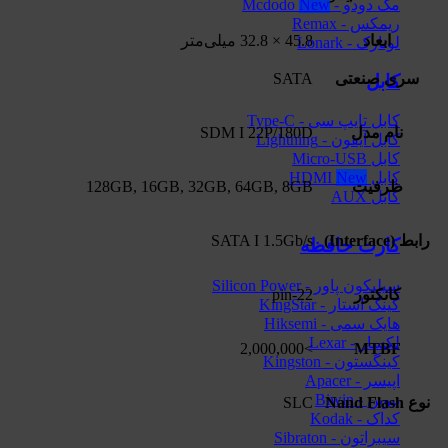
مک دودو - Mcdodo
ریمکس - Remax
ابعاد
45.8 × 32.8 میلی‌متر
لونارک - Lonark
سری صنعتی
SATA
کابل
کابل تایپ سی - Type-C
نام مدل
SDM I 22P/180D
کابل آیفون - Lightning
کابل Micro-USB
کابل HDMI
ظرفیت
128GB, 16GB, 32GB, 64GB, 8GB
کابل AUX
رابط (Interface)
SATA I 1.5Gb/s
کارت حافظه
سیلیکون پاور - Silicon Power
کانکتور
22-pin
کینگ استار - KingStar
هایک‌ سمی - Hiksemi
لکسار - Lexar
>2,000,000
MTBF
کینگستون - Kingston
اپیسر - Apacer
بیوین - Biwin
نوع Nand Flash
SLC
کداک - Kodak
سیبراتون - Sibraton