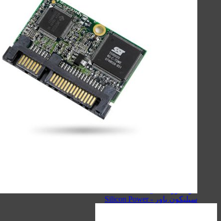
لوازم جانبی موبایل
لوازم جانبی کامپیوتر
حافظه‌ها
گجت‌ها، لوازم‌خانگی‌ و سفر
صنعتی
اسپیکر
کینگ استار - KingStar
سیبراتون - Sibraton
انرجایزر - Energizer
سیلیکون پاور - Silicon Power
هویت - Havit
ریمکس - Remax
اسپیکرهای دسکتاپی
کینگ استار - KingStar
سیبراتون - Sibraton
انرجایزر - Energizer
سیلیکون پاور - Silicon Power
هویت - Havit
ریمکس - Remax