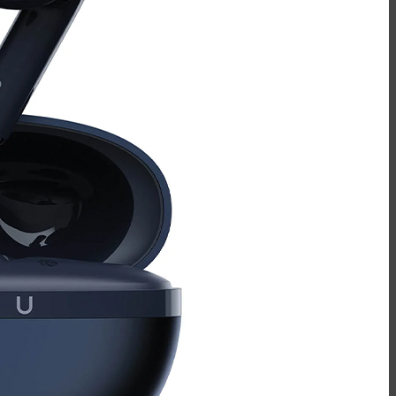
اسپیکرهای استند
کینگ استار - KingStar
سیبراتون - Sibraton
انرجایزر - Energizer
سیلیکون پاور - Silicon Power
هدفون-اسپیکر
کینگ استار KBH105S
کینگ استار KBH115S
کینگ استار KBH125S
پاوربانک
سیلیکون پاور - Silicon Power
انرجایزر - Energizer
روموس - ROMOSS
کینگ استار - KingStar
مک دودو - Mcdodo