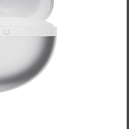
کیبورد
کیبورد بی سیم
کینگ استار - KingStar
سیبراتون - Sibraton
فنتک - Fantech
هویت - Havit
ماوس
ماوس بی سیم
کینگ استار - KingStar
سیبراتون - Sibraton
فنتک - Fantech
هویت - Havit
حافظه پر سرعت SSD
اپیسر - Apacer
ایسر - Acer
سیلیکون پاور - Silicon Power
سن دیسک - SanDisk
ورباتیم - Verbatim