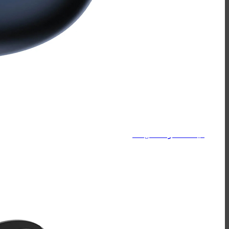
سیبراتون - Sibraton
ریمکس - Remax
هولدر
کینگ استار - KingStar
سیبراتون - Sibraton
مک دودو - Mcdodo
هویت - Havit
ریمکس - Remax
هدفون/هندزفری/ایربادز
کینگ استار - KingStar
کیو سی وای - QCY
هایلو - Haylou
سیبراتون - Sibraton
هدفون/هندزفری/ایربادز
ایربادز - Earbuds
هندزفری - Handsfree
هدفون - Headphone