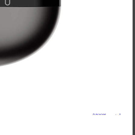
مک دودو - Mcdodo
ریمکس - Remax
لونارک - Lonark
کابل
کابل تایپ سی - Type-C
کابل آیفون - Lightning
کابل Micro-USB
کابل HDMI
کابل AUX
کارت حافظه
سیلیکون پاور - Silicon Power
کینگ استار - KingStar
هایک‌ سمی - Hiksemi
لکسار - Lexar
کینگستون - Kingston
اپیسر - Apacer
بیوین - Biwin
کداک - Kodak
سیبراتون - Sibraton