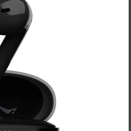
نک بند - Neckband
شارژر
کینگ استار - KingStar
انرجایزر - Energizer
مک دودو - Mcdodo
هویت - Havit
شل - Shell
سیبراتون - Sibraton
ریمکس - Remax
شارژر
شارژر وایرلس - wireless
شارژر دیواری - wall charger
شارژر فندکی - car charger
کابل
کینگ استار - KingStar
سیبراتون - Sibraton