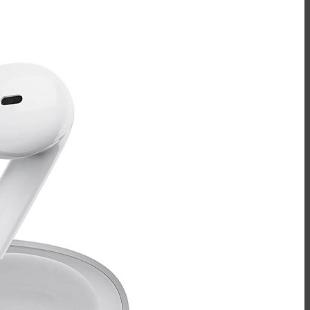
ساعت هوشمند
هایلو - Haylou
هاب
مک دودو - Mcdodo
هویت - Havit
ریمکس - Remax
تبدیل OTG
کینگ استار - KingStar
مک دودو - Mcdodo
هارد اکسترنال
سیلیکون پاور - Silicon Power
اپیسر-Apacer
ورباتیم-Verbatim