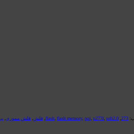
:
273
,
usb2.0
,
u273l
,
pqi
,
flash memory
,
flash
,
فلش
,
فلش مموری
,
پی