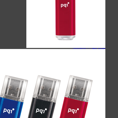
لوازم جانبی موبایل
لوازم جانبی کامپیوتر
حافظه‌ها
گجت‌ها، لوازم‌خانگی‌ و سفر
صنعتی
اسپیکر
کینگ استار - KingStar
سیبراتون - Sibraton
انرجایزر - Energizer
سیلیکون پاور - Silicon Power
هویت - Havit
ریمکس - Remax
اسپیکرهای دسکتاپی
کینگ استار - KingStar
سیبراتون - Sibraton
انرجایزر - Energizer
سیلیکون پاور - Silicon Power
هویت - Havit
ریمکس - Remax