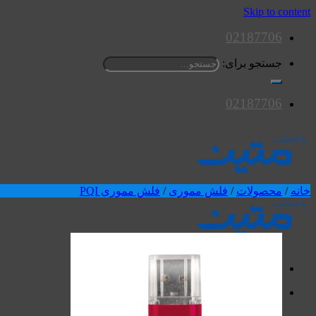
Skip to content
02187706
جستجو برای:
02187706
خانه
/
محصولات
/
فلش مموری
/
فلش مموری PQI
محصولات
اسپیکرها