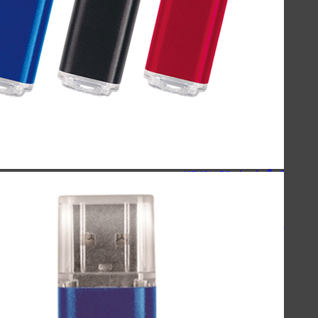
اسپیکرهای استند
کینگ استار - KingStar
سیبراتون - Sibraton
انرجایزر - Energizer
سیلیکون پاور - Silicon Power
هدفون-اسپیکر
کینگ استار KBH105S
کینگ استار KBH115S
کینگ استار KBH125S
پاوربانک
سیلیکون پاور - Silicon Power
انرجایزر - Energizer
روموس - ROMOSS
کینگ استار - KingStar
مک دودو - Mcdodo