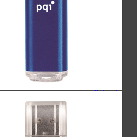
سیبراتون - Sibraton
ریمکس - Remax
هولدر
کینگ استار - KingStar
سیبراتون - Sibraton
مک دودو - Mcdodo
هویت - Havit
ریمکس - Remax
هدفون/هندزفری/ایربادز
کینگ استار - KingStar
کیو سی وای - QCY
هایلو - Haylou
سیبراتون - Sibraton
هدفون/هندزفری/ایربادز
ایربادز - Earbuds
هندزفری - Handsfree
هدفون - Headphone