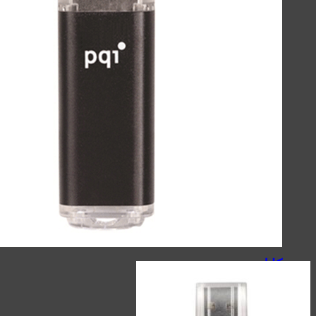
نک بند - Neckband
شارژر
کینگ استار - KingStar
انرجایزر - Energizer
مک دودو - Mcdodo
هویت - Havit
شل - Shell
سیبراتون - Sibraton
ریمکس - Remax
شارژر
شارژر وایرلس - wireless
شارژر دیواری - wall charger
شارژر فندکی - car charger
کابل
کینگ استار - KingStar
سیبراتون - Sibraton