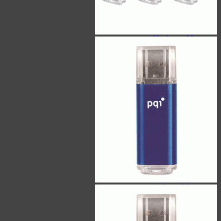
ساعت هوشمند
هایلو - Haylou
هاب
مک دودو - Mcdodo
هویت - Havit
ریمکس - Remax
تبدیل OTG
کینگ استار - KingStar
مک دودو - Mcdodo
هارد اکسترنال
سیلیکون پاور - Silicon Power
اپیسر-Apacer
ورباتیم-Verbatim