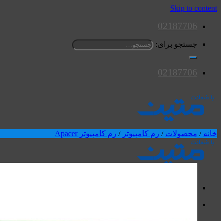
Skip to content
02187706
جستجو برای:
02187706
خانه
/
محصولات
/
رم کامپیوتر
/
رم کامپیوتر Apacer
محصولات
اسپیکرها