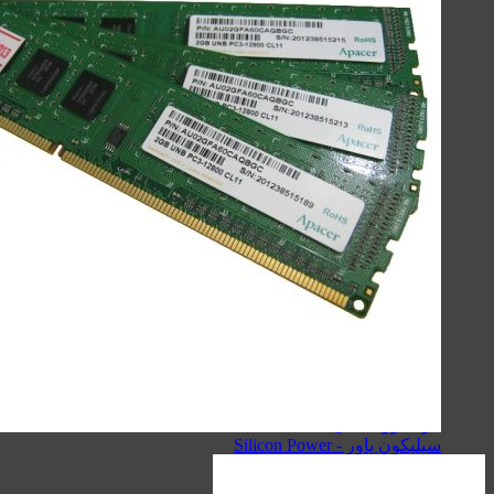
لوازم جانبی موبایل
لوازم جانبی کامپیوتر
حافظه‌ها
گجت‌ها، لوازم‌خانگی‌ و سفر
صنعتی
اسپیکر
کینگ استار - KingStar
سیبراتون - Sibraton
انرجایزر - Energizer
سیلیکون پاور - Silicon Power
هویت - Havit
ریمکس - Remax
اسپیکرهای دسکتاپی
کینگ استار - KingStar
سیبراتون - Sibraton
انرجایزر - Energizer
سیلیکون پاور - Silicon Power
هویت - Havit
ریمکس - Remax