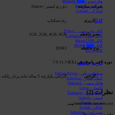
مک دودو - Mcdodo
ریمکس - Remax
شرکت سازنده
دی رم اپیسر / Apacer
لونارک - Lonark
کابل
کاربری
رم دسکتاپ
کابل تایپ سی - Type-C
حجم حافظه
1GB, 2GB, 4GB, 8GB
کابل آیفون - Lightning
کابل Micro-USB
کابل HDMI
نوع حافظه
DDR3
کابل AUX
دوره تاخیر پاسخ دهی (CL)
7-9-11-3
کارت حافظه
سیلیکون پاور - Silicon Power
گارانتی
گارانتی یکپارچه 5 ساله داده پرداز رایانه متین
کینگ استار - KingStar
هایک‌ سمی - Hiksemi
لکسار - Lexar
نظرات (2)
کینگستون - Kingston
اپیسر - Apacer
بیوین - Biwin
DDR3 DIMM 1866-1600-1333 اپیسر
کداک - Kodak
سیبراتون - Sibraton
نقد و بررسی‌ها