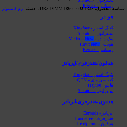
سیبراتون - Sibraton
ریمکس - Remax
شناسه محصول:
DDR3 DIMM 1866-1600-1333
دسته:
رم کامپیوتر Apacer
هولدر
کینگ استار - KingStar
سیبراتون - Sibraton
مک دودو - Mcdodo
هویت - Havit
ریمکس - Remax
هدفون/هندزفری/ایربادز
کینگ استار - KingStar
کیو سی وای - QCY
هایلو - Haylou
سیبراتون - Sibraton
هدفون/هندزفری/ایربادز
ایربادز - Earbuds
هندزفری - Handsfree
هدفون - Headphone