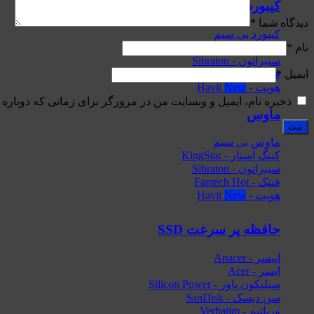
کیبورد
دیدگاه شما
*
کیبورد بی سیم
نام
*
کینگ استار - KingStar
سیبراتون - Sibraton
ایمیل
*
فنتک - Fantech
هویت - Havit
ذخیره نام، ایمیل و وبسایت من در مرورگر برای زمانی که دوباره 
ماوس
ماوس بی سیم
کینگ استار - KingStar
سیبراتون - Sibraton
فنتک - Fantech
هویت - Havit
حافظه پر سرعت SSD
اپیسر - Apacer
ایسر - Acer
سیلیکون پاور - Silicon Power
سن دیسک - SanDisk
ورباتیم - Verbatim