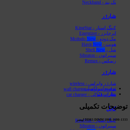
نک بند - Neckband
شارژر
کینگ استار - KingStar
انرجایزر - Energizer
مک دودو - Mcdodo
هویت - Havit
شل - Shell
سیبراتون - Sibraton
ریمکس - Remax
شارژر
شارژر وایرلس - wireless
توضیحات تکمیلی
شارژر دیواری - wall charger
نظرات (2)
شارژر فندکی - car charger
توضیحات تکمیلی
کابل
DDR3 DIMM 1866-1600-1333 اپیسر
کینگ استار - KingStar
سیبراتون - Sibraton