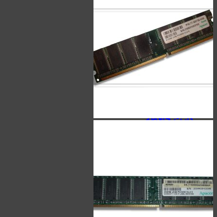
مک دودو - Mcdodo
ریمکس - Remax
لونارک - Lonark
کابل
کابل تایپ سی - Type-C
کابل آیفون - Lightning
کابل Micro-USB
کابل HDMI
کابل AUX
کارت حافظه
سیلیکون پاور - Silicon Power
کینگ استار - KingStar
هایک‌ سمی - Hiksemi
لکسار - Lexar
کینگستون - Kingston
اپیسر - Apacer
بیوین - Biwin
کداک - Kodak
سیبراتون - Sibraton