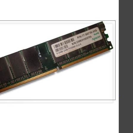
اسپیکرهای استند
کینگ استار - KingStar
سیبراتون - Sibraton
انرجایزر - Energizer
سیلیکون پاور - Silicon Power
هدفون-اسپیکر
کینگ استار KBH105S
کینگ استار KBH115S
کینگ استار KBH125S
پاوربانک
سیلیکون پاور - Silicon Power
انرجایزر - Energizer
روموس - ROMOSS
کینگ استار - KingStar
مک دودو - Mcdodo