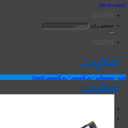
Skip to content
02187706
جستجو برای:
02187706
خانه
/
محصولات
/
رم کامپیوتر
/
رم کامپیوتر Apacer
محصولات
اسپیکرها