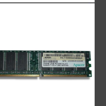
سیبراتون - Sibraton
ریمکس - Remax
هولدر
کینگ استار - KingStar
سیبراتون - Sibraton
مک دودو - Mcdodo
هویت - Havit
ریمکس - Remax
هدفون/هندزفری/ایربادز
کینگ استار - KingStar
کیو سی وای - QCY
هایلو - Haylou
سیبراتون - Sibraton
هدفون/هندزفری/ایربادز
ایربادز - Earbuds
هندزفری - Handsfree
هدفون - Headphone