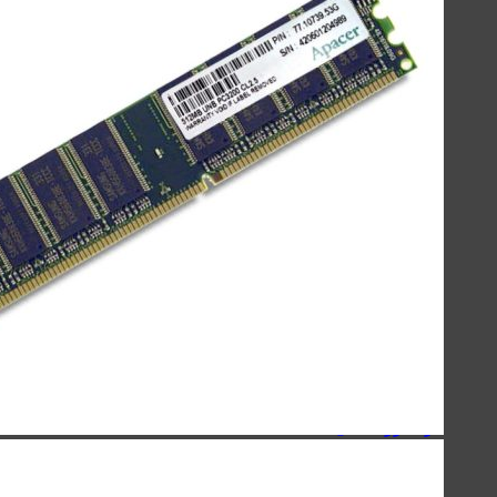
لوازم جانبی موبایل
لوازم جانبی کامپیوتر
حافظه‌ها
گجت‌ها، لوازم‌خانگی‌ و سفر
صنعتی
اسپیکر
کینگ استار - KingStar
سیبراتون - Sibraton
انرجایزر - Energizer
سیلیکون پاور - Silicon Power
هویت - Havit
ریمکس - Remax
اسپیکرهای دسکتاپی
کینگ استار - KingStar
سیبراتون - Sibraton
انرجایزر - Energizer
سیلیکون پاور - Silicon Power
هویت - Havit
ریمکس - Remax