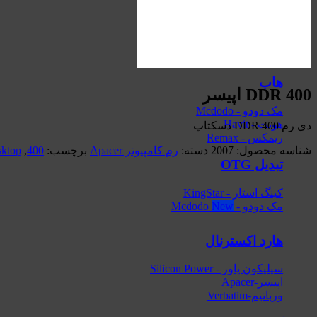
ساعت هوشمند
هایلو - Haylou
هاب
DDR 400 اپیسر
مک دودو - Mcdodo
هویت - Havit
دی‌ رم DDR 400 دسکتاپ
ریمکس - Remax
شناسه محصول:
2007
دسته:
رم کامپیوتر Apacer
برچسب:
400
,
sktop
تبدیل OTG
کینگ استار - KingStar
مک دودو - Mcdodo
هارد اکسترنال
سیلیکون پاور - Silicon Power
اپیسر-Apacer
ورباتیم-Verbatim