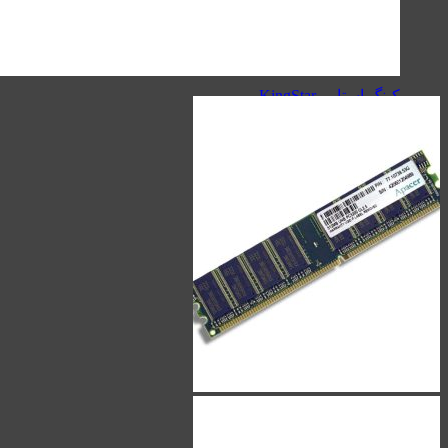
نک بند - Neckband
شارژر
کینگ استار - KingStar
انرجایزر - Energizer
مک دودو - Mcdodo
هویت - Havit
شل - Shell
سیبراتون - Sibraton
ریمکس - Remax
شارژر
شارژر وایرلس - wireless
شارژر دیواری - wall charger
شارژر فندکی - car charger
کابل
کینگ استار - KingStar
سیبراتون - Sibraton