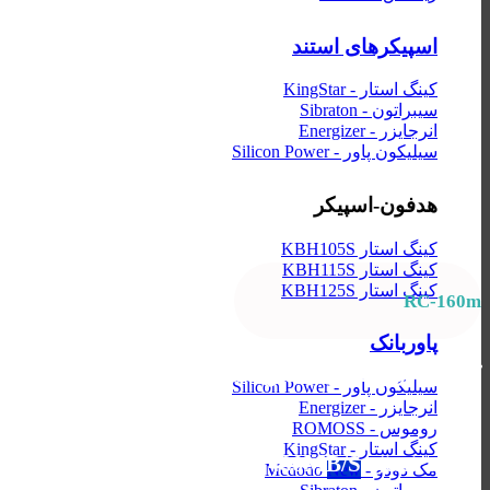
اسپیکرهای استند
کینگ استار - KingStar
سیبراتون - Sibraton
انرجایزر - Energizer
سیلیکون پاور - Silicon Power
هدفون-اسپیکر
کینگ استار KBH105S
کینگ استار KBH115S
کینگ استار KBH125S
RC-160m
پاوربانک
کابل شارژ و انتقال داده ریمکس
سیلیکون پاور - Silicon Power
انرجایزر - Energizer
سری Lesu Pro
روموس - ROMOSS
کینگ استار - KingStar
1000mm
480MB/S
سرعت انتقال:
طول کابل:
مک دودو - Mcdodo