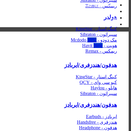
سیبراتون - Sibraton
هسته سیم مسی بدون اکسیژن
ریمکس - Remax
ضد اکسیداسیون در طول زمان سرویس
هولدر
شارژ ایمن 2.1A، انتقال سریع داده
کابل قوی و ایمن با یک بافت راحت
کینگ استار - KingStar
سیبراتون - Sibraton
مک دودو - Mcdodo
هویت - Havit
ریمکس - Remax
هدفون/هندزفری/ایربادز
کینگ استار - KingStar
کیو سی وای - QCY
هایلو - Haylou
سیبراتون - Sibraton
هدفون/هندزفری/ایربادز
ایربادز - Earbuds
هندزفری - Handsfree
هدفون - Headphone