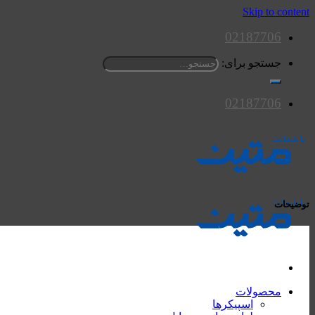
Skip to content
02187706
جستجو برای:
02187706
توضیحات
محصولات
اسپیکرها