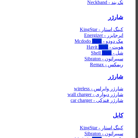
نک بند - Neckband
شارژر
کینگ استار - KingStar
انرجایزر - Energizer
مک دودو - Mcdodo
هویت - Havit
شل - Shell
سیبراتون - Sibraton
ریمکس - Remax
شارژر
شارژر وایرلس - wireless
شارژر دیواری - wall charger
شارژر فندکی - car charger
کابل
کینگ استار - KingStar
سیبراتون - Sibraton