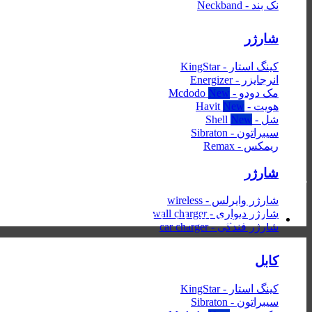
نک بند - Neckband
شارژر
کینگ استار - KingStar
انرجایزر - Energizer
مک دودو - Mcdodo
هویت - Havit
شل - Shell
سیبراتون - Sibraton
ریمکس - Remax
شارژر
کابل لایتنینگ ریمکس با طراحی کانکتور صاف و 90 درجه
شارژر وایرلس - wireless
شارژر دیواری - wall charger
شامل سری 20 وات با کانکتور 90 درجه انتقال دیتا
شارژر فندکی - car charger
کابل
کینگ استار - KingStar
سیبراتون - Sibraton