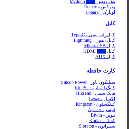
مک دودو - Mcdodo
ریمکس - Remax
لونارک - Lonark
کابل
کابل تایپ سی - Type-C
کابل آیفون - Lightning
کابل Micro-USB
کابل HDMI
کابل AUX
کارت حافظه
سیلیکون پاور - Silicon Power
کینگ استار - KingStar
هایک‌ سمی - Hiksemi
لکسار - Lexar
کینگستون - Kingston
اپیسر - Apacer
بیوین - Biwin
کداک - Kodak
سیبراتون - Sibraton