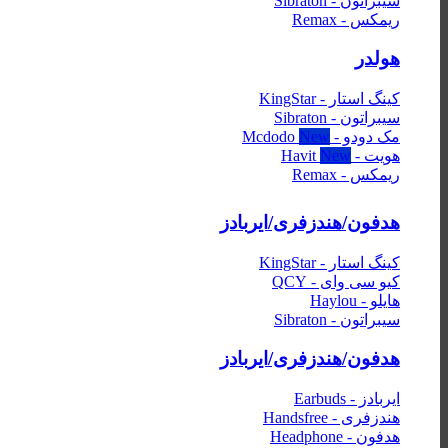
سیبراتون - Sibraton
ریمکس - Remax
هولدر
کینگ استار - KingStar
سیبراتون - Sibraton
مک دودو - Mcdodo
هویت - Havit
ریمکس - Remax
هدفون/هندزفری/ایربادز
کینگ استار - KingStar
کیو سی وای - QCY
هایلو - Haylou
سیبراتون - Sibraton
هدفون/هندزفری/ایربادز
ایربادز - Earbuds
هندزفری - Handsfree
هدفون - Headphone