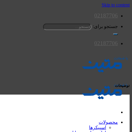
Skip to content
02187706
جستجو برای:
02187706
توضیحات
محصولات
اسپیکرها