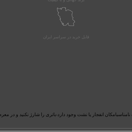
قابل خرید در سراسر ایران
 نامناسبامکان انفجار یا نشت وجود دارد-باتری را شارژ نکنید و در معر