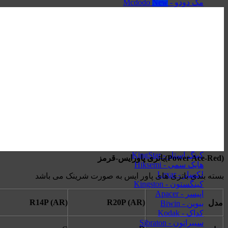
مک دودو - Mcdodo
ریمکس - Remax
لونارک - Lonark
کابل
کابل تایپ سی - Type-C
کابل آیفون - Lightning
کابل Micro-USB
کابل HDMI
کابل AUX
کارت حافظه
سیلیکون پاور - Silicon Power
کینگ استار - KingStar
(Power Ace-Red)باتری پاورایس-قرمز
هایک‌ سمی - Hiksemi
لکسار - Lexar
بسته بندی باتری های پاور ایس به صورت شرینک می باشد
کینگستون - Kingston
اپیسر - Apacer
R14P (AR)
R20P (AR)
مدل
بیوین - Biwin
کداک - Kodak
سیبراتون - Sibraton