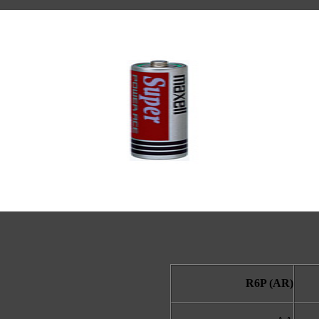
R6P (AR)