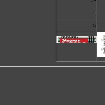
AA
1.5
18