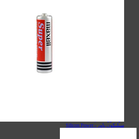
لوازم جانبی موبایل
لوازم جانبی کامپیوتر
حافظه‌ها
گجت‌ها، لوازم‌خانگی‌ و سفر
صنعتی
اسپیکر
کینگ استار - KingStar
سیبراتون - Sibraton
انرجایزر - Energizer
سیلیکون پاور - Silicon Power
هویت - Havit
ریمکس - Remax
اسپیکرهای دسکتاپی
کینگ استار - KingStar
سیبراتون - Sibraton
انرجایزر - Energizer
سیلیکون پاور - Silicon Power
هویت - Havit
ریمکس - Remax