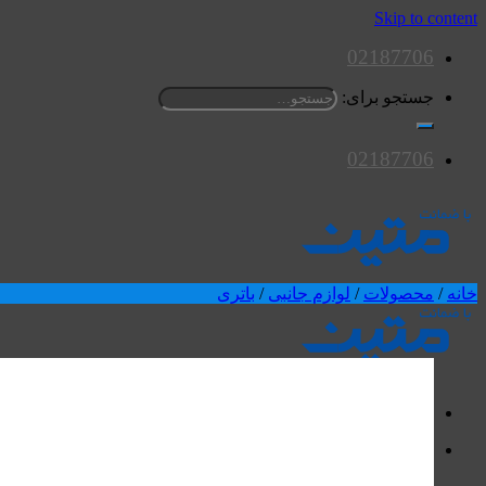
Skip to content
02187706
جستجو برای:
02187706
خانه
/
محصولات
/
لوازم جانبی
/
باتری
محصولات
اسپیکرها