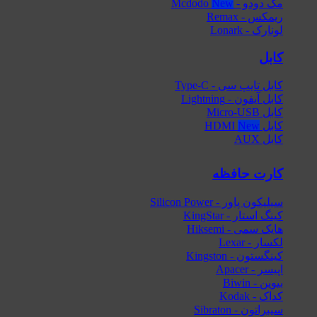
مک دودو - Mcdodo
ریمکس - Remax
لونارک - Lonark
کابل
کابل تایپ سی - Type-C
کابل آیفون - Lightning
کابل Micro-USB
کابل HDMI
کابل AUX
کارت حافظه
سیلیکون پاور - Silicon Power
کینگ استار - KingStar
هایک‌ سمی - Hiksemi
لکسار - Lexar
کینگستون - Kingston
اپیسر - Apacer
بیوین - Biwin
کداک - Kodak
سیبراتون - Sibraton