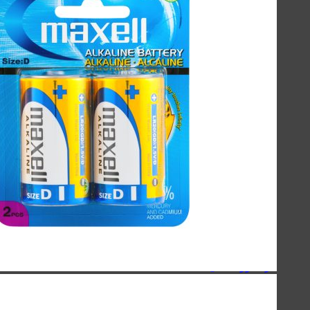
لوازم جانبی موبایل
لوازم جانبی کامپیوتر
حافظه‌ها
گجت‌ها، لوازم‌خانگی‌ و سفر
صنعتی
اسپیکر
کینگ استار - KingStar
سیبراتون - Sibraton
انرجایزر - Energizer
سیلیکون پاور - Silicon Power
هویت - Havit
ریمکس - Remax
اسپیکرهای دسکتاپی
کینگ استار - KingStar
سیبراتون - Sibraton
انرجایزر - Energizer
سیلیکون پاور - Silicon Power
هویت - Havit
ریمکس - Remax