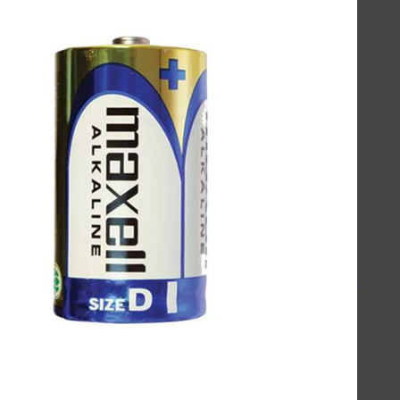
اسپیکرهای استند
کینگ استار - KingStar
سیبراتون - Sibraton
انرجایزر - Energizer
سیلیکون پاور - Silicon Power
هدفون-اسپیکر
کینگ استار KBH105S
کینگ استار KBH115S
کینگ استار KBH125S
پاوربانک
سیلیکون پاور - Silicon Power
انرجایزر - Energizer
روموس - ROMOSS
کینگ استار - KingStar
مک دودو - Mcdodo