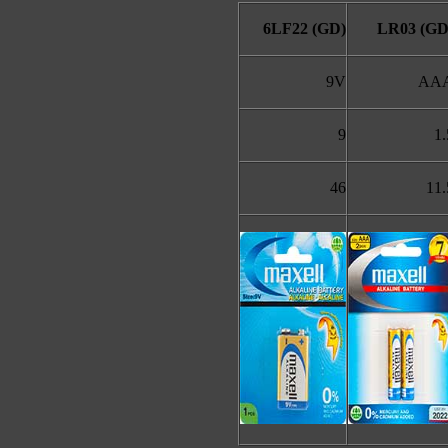
6LF22 (GD)
LR03 (GD
9V
AA
9
1.
46
11.