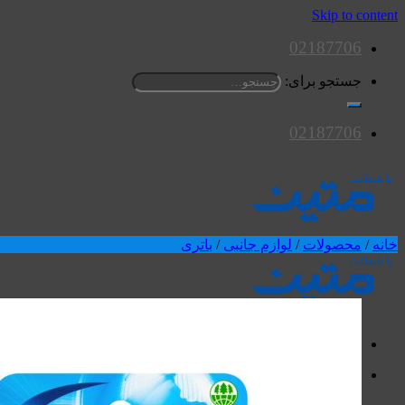
Skip to content
02187706
جستجو برای:
02187706
خانه
/
محصولات
/
لوازم جانبی
/
باتری
محصولات
اسپیکرها