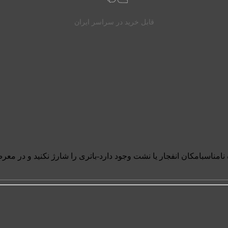
قابل خرید در سراسر ایران
 نامناسبامکان انفجار یا نشت وجود دارد-باتری را شارژ نکنید و در معر