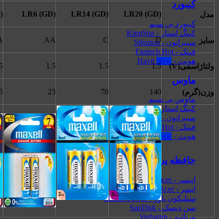
کیبورد
)
LR6 (GD)
LR14 (GD)
LR20 (GD)
مدل
کیبورد بی سیم
کینگ استار - KingStar
A
AA
C
D
سایز
سیبراتون - Sibraton
فنتک - Fantech
هویت - Havit
5
1.5
1.5
1.5
ولتاژاسمی(V)
ماوس
5
23
70
140
وزن(گرم)
ماوس بی سیم
کینگ استار - KingStar
سیبراتون - Sibraton
فنتک - Fantech
هویت - Havit
حافظه پر سرعت SSD
اپیسر - Apacer
ایسر - Acer
سیلیکون پاور - Silicon Power
سن دیسک - SanDisk
ورباتیم - Verbatim