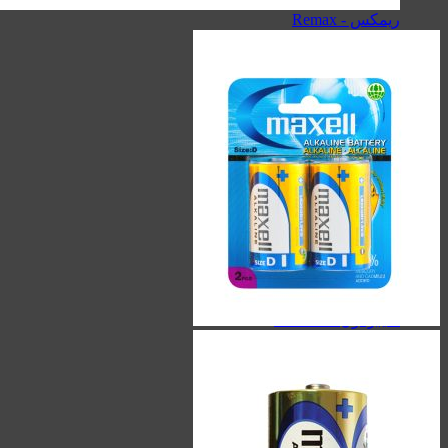
سیبراتون - Sibraton
ریمکس - Remax
هولدر
کینگ استار - KingStar
سیبراتون - Sibraton
مک دودو - Mcdodo
هویت - Havit
ریمکس - Remax
هدفون/هندزفری/ایربادز
کینگ استار - KingStar
کیو سی وای - QCY
هایلو - Haylou
سیبراتون - Sibraton
هدفون/هندزفری/ایربادز
ایربادز - Earbuds
هندزفری - Handsfree
هدفون - Headphone