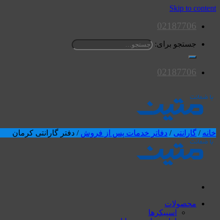
Skip to content
02187706
جستجو برای:
02187706
خانه
/
گارانتی
/
دفاتر خدمات پس از فروش
/
دفتر گارانتی کرمان
محصولات
اسپیکرها