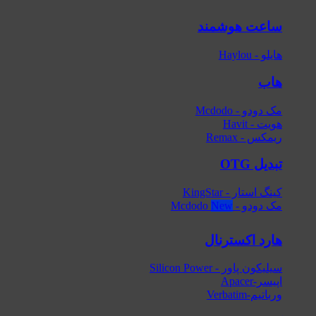
ساعت هوشمند
هایلو - Haylou
هاب
مک دودو - Mcdodo
هویت - Havit
ریمکس - Remax
تبدیل OTG
کینگ استار - KingStar
مک دودو - Mcdodo
هارد اکسترنال
سیلیکون پاور - Silicon Power
اپیسر-Apacer
ورباتیم-Verbatim