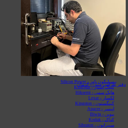
مک دودو - Mcdodo
ریمکس - Remax
لونارک - Lonark
کابل
کابل تایپ سی - Type-C
کابل آیفون - Lightning
کابل Micro-USB
کابل HDMI
کابل AUX
کارت حافظه
سیلیکون پاور - Silicon Power
دفتر گارانتی متین - کرمان
کینگ استار - KingStar
هایک‌ سمی - Hiksemi
لکسار - Lexar
کینگستون - Kingston
اپیسر - Apacer
بیوین - Biwin
کداک - Kodak
سیبراتون - Sibraton