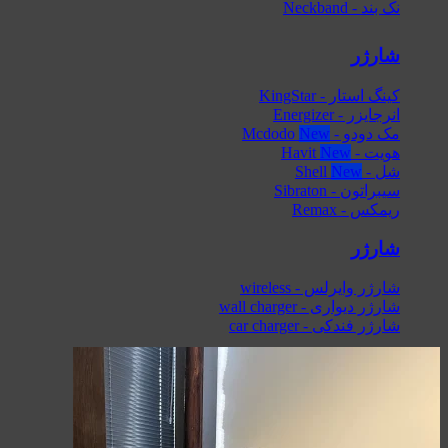
نک بند - Neckband
شارژر
کینگ استار - KingStar
انرجایزر - Energizer
مک دودو - Mcdodo
هویت - Havit
شل - Shell
سیبراتون - Sibraton
ریمکس - Remax
شارژر
شارژر وایرلس - wireless
شارژر دیواری - wall charger
شارژر فندکی - car charger
کابل
کینگ استار - KingStar
سیبراتون - Sibraton