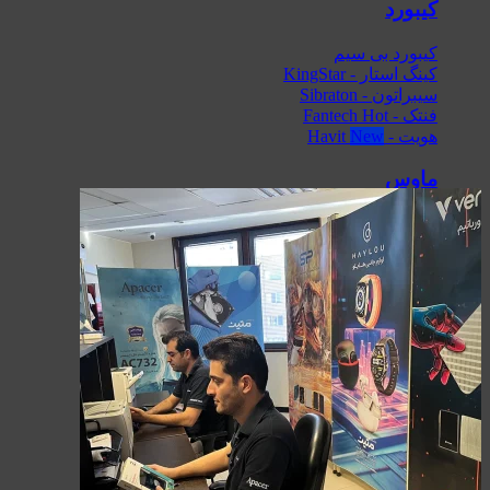
کیبورد
کیبورد بی سیم
کینگ استار - KingStar
سیبراتون - Sibraton
فنتک - Fantech
هویت - Havit
ماوس
ماوس بی سیم
کینگ استار - KingStar
سیبراتون - Sibraton
فنتک - Fantech
هویت - Havit
حافظه پر سرعت SSD
اپیسر - Apacer
ایسر - Acer
سیلیکون پاور - Silicon Power
سن دیسک - SanDisk
ورباتیم - Verbatim