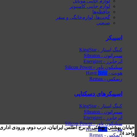
لوازم جانبی موبایل
لوازم جانبی کامپیوتر
حافظه‌ها
گجت‌ها، لوازم‌خانگی‌ و سفر
صنعتی
اسپیکر
کینگ استار - KingStar
سیبراتون - Sibraton
انرجایزر - Energizer
سیلیکون پاور - Silicon Power
هویت - Havit
ریمکس - Remax
اسپیکرهای دسکتاپی
کینگ استار - KingStar
سیبراتون - Sibraton
انرجایزر - Energizer
سیلیکون پاور - Silicon Power
خیابان بهشتی، بهشتی 8، برج اطلس ایرانیان، درب دوم، ورودی ا
هویت - Havit
واحد 24
ریمکس - Remax